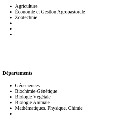
Agriculture
Économie et Gestion Agropastorale
Zootechnie
UFR DES SCIENCES BIOLOGIQUES
Départements
Géosciences
Biochimie-Génétique
Biologie Végétale
Biologie Animale
Mathématiques, Physique, Chimie
UFR DES SCIENCES SOCIALES