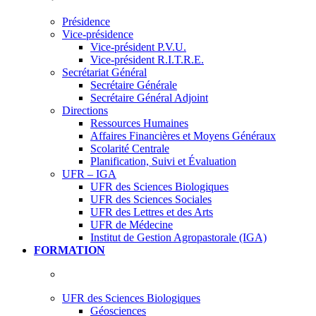
Présidence
Vice-présidence
Vice-président P.V.U.
Vice-président R.I.T.R.E.
Secrétariat Général
Secrétaire Générale
Secrétaire Général Adjoint
Directions
Ressources Humaines
Affaires Financières et Moyens Généraux
Scolarité Centrale
Planification, Suivi et Évaluation
UFR – IGA
UFR des Sciences Biologiques
UFR des Sciences Sociales
UFR des Lettres et des Arts
UFR de Médecine
Institut de Gestion Agropastorale (IGA)
FORMATION
UFR des Sciences Biologiques
Géosciences