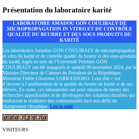
Présentation du laboratoire karité
LABORATOIRE AMADOU GON COULIBALY DE
MICROPROPAGATION IN VITRO ET DE CONTRÔLE
QUALITÉ DU BEURRE ET DES SOUS PRODUITS DU
KARITÉ
Les laboratoires Amadou GON COULIBALY de micropropagation
in vitro du karité et de contrôle qualité du beurre et des sous-produits
du karité, logés au sein de l’Université Peleforo GON
COULIBALY ont été inaugurés le samedi 09 novembre 2024, par le
Ministre-Directeur de Cabinet du Président de la République,
Monsieur Fidèle Gboroton SARRASSORO. Leur rôle c’est
d’œuvrer à l’amélioration de la qualité du beurre de karité et de ses
dérivés. En outre, ces laboratoires ont pour mission de mener des
recherches approfondies et de développer des solutions durables qui
renforcent la résilience des communautés face aux défis du
changement climatique.
Lire la suite
VISITEURS