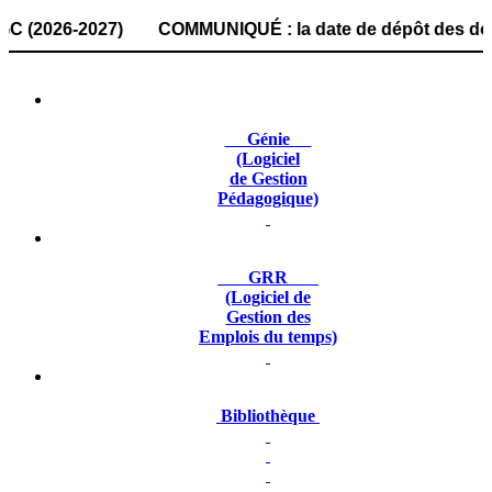
026-2027) COMMUNIQUÉ : la date de dépôt des dossiers de c
Génie
(Logiciel
de Gestion
Pédagogique)
GRR
(Logiciel de
Gestion des
Emplois du temps)
Bibliothèque