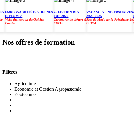
EMPLOYABILITÉ DES JEUNES
9e EDITION DES
VACANCES UNIVERSITAIRES
9e E
DIPLÔMÉS
JOB 2026
2025-2026
JOB
Visite des locaux du Guichet
Cérémonie de clôture à
Mot de Madame la Présidente de
Céré
Emploi
l'UPGC
l'UPGC
l'UP
Nos offres de formation
INSTITUT DE GESTION AGROPASTORALE (IGA
Filières
Agriculture
Économie et Gestion Agropastorale
Zootechnie