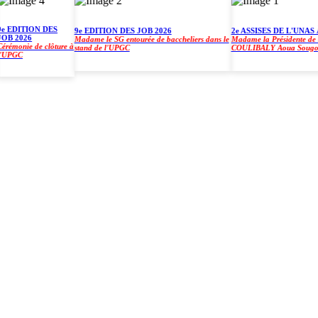
DITION DES
9e EDITION DES JOB 2026
2e ASSISES DE L'UNAS À 
 2026
Madame le SG entourée de baccheliers dans le
Madame la Présidente de l'UP
monie de clôture à
stand de l'UPGC
COULIBALY Aoua Sougo
GC
)