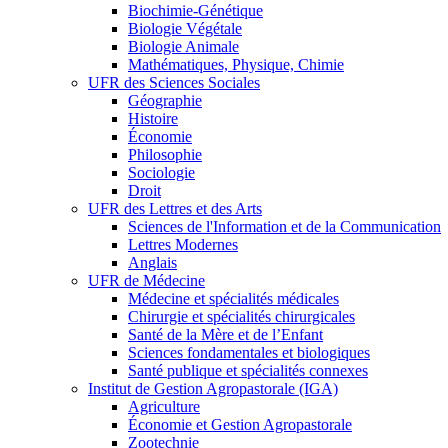
Biochimie-Génétique
Biologie Végétale
Biologie Animale
Mathématiques, Physique, Chimie
UFR des Sciences Sociales
Géographie
Histoire
Économie
Philosophie
Sociologie
Droit
UFR des Lettres et des Arts
Sciences de l'Information et de la Communication
Lettres Modernes
Anglais
UFR de Médecine
Médecine et spécialités médicales
Chirurgie et spécialités chirurgicales
Santé de la Mère et de l’Enfant
Sciences fondamentales et biologiques
Santé publique et spécialités connexes
Institut de Gestion Agropastorale (IGA)
Agriculture
Économie et Gestion Agropastorale
Zootechnie