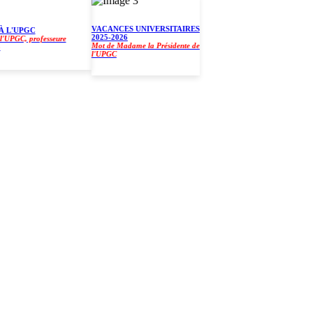
VACANCES UNIVERSITAIRES
L'UPGC
2025-2026
GC, professeure
Mot de Madame la Présidente de
l'UPGC