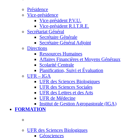
Présidence
Vice-présidence
Vice-président P.V.U.
Vice-président R.I.T.R.E.
Secrétariat Général
Secrétaire Générale
Secrétaire Général Adjoint
Directions
Ressources Humaines
Affaires Financières et Moyens Généraux
Scolarité Centrale
Planification, Suivi et Évaluation
UFR – IGA
UFR des Sciences Biologiques
UFR des Sciences Sociales
UFR des Lettres et des Arts
UFR de Médecine
Institut de Gestion Agropastorale (IGA)
FORMATION
UFR des Sciences Biologiques
Géosciences