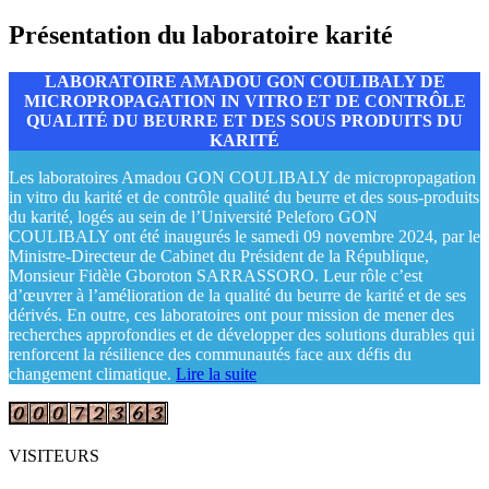
Présentation du laboratoire karité
LABORATOIRE AMADOU GON COULIBALY DE
MICROPROPAGATION IN VITRO ET DE CONTRÔLE
QUALITÉ DU BEURRE ET DES SOUS PRODUITS DU
KARITÉ
Les laboratoires Amadou GON COULIBALY de micropropagation
in vitro du karité et de contrôle qualité du beurre et des sous-produits
du karité, logés au sein de l’Université Peleforo GON
COULIBALY ont été inaugurés le samedi 09 novembre 2024, par le
Ministre-Directeur de Cabinet du Président de la République,
Monsieur Fidèle Gboroton SARRASSORO. Leur rôle c’est
d’œuvrer à l’amélioration de la qualité du beurre de karité et de ses
dérivés. En outre, ces laboratoires ont pour mission de mener des
recherches approfondies et de développer des solutions durables qui
renforcent la résilience des communautés face aux défis du
changement climatique.
Lire la suite
VISITEURS