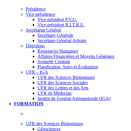
Présidence
Vice-présidence
Vice-président P.V.U.
Vice-président R.I.T.R.E.
Secrétariat Général
Secrétaire Générale
Secrétaire Général Adjoint
Directions
Ressources Humaines
Affaires Financières et Moyens Généraux
Scolarité Centrale
Planification, Suivi et Évaluation
UFR – IGA
UFR des Sciences Biologiques
UFR des Sciences Sociales
UFR des Lettres et des Arts
UFR de Médecine
Institut de Gestion Agropastorale (IGA)
FORMATION
UFR des Sciences Biologiques
Géosciences