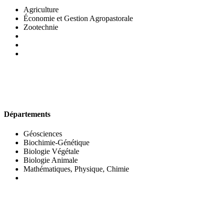
Agriculture
Économie et Gestion Agropastorale
Zootechnie
UFR DES SCIENCES BIOLOGIQUES
Départements
Géosciences
Biochimie-Génétique
Biologie Végétale
Biologie Animale
Mathématiques, Physique, Chimie
UFR DES SCIENCES SOCIALES