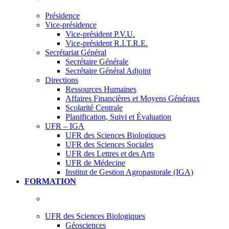
Présidence
Vice-présidence
Vice-président P.V.U.
Vice-président R.I.T.R.E.
Secrétariat Général
Secrétaire Générale
Secrétaire Général Adjoint
Directions
Ressources Humaines
Affaires Financières et Moyens Généraux
Scolarité Centrale
Planification, Suivi et Évaluation
UFR – IGA
UFR des Sciences Biologiques
UFR des Sciences Sociales
UFR des Lettres et des Arts
UFR de Médecine
Institut de Gestion Agropastorale (IGA)
FORMATION
UFR des Sciences Biologiques
Géosciences