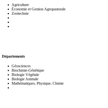
Agriculture
Économie et Gestion Agropastorale
Zootechnie
UFR DES SCIENCES BIOLOGIQUES
Départements
Géosciences
Biochimie-Génétique
Biologie Végétale
Biologie Animale
Mathématiques, Physique, Chimie
UFR DES SCIENCES SOCIALES