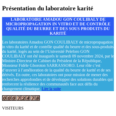
Présentation du laboratoire karité
LABORATOIRE AMADOU GON COULIBALY DE
MICROPROPAGATION IN VITRO ET DE CONTRÔLE
QUALITÉ DU BEURRE ET DES SOUS PRODUITS DU
KARITÉ
Les laboratoires Amadou GON COULIBALY de micropropagation
in vitro du karité et de contrôle qualité du beurre et des sous-produits
du karité, logés au sein de l’Université Peleforo GON
COULIBALY ont été inaugurés le samedi 09 novembre 2024, par le
Ministre-Directeur de Cabinet du Président de la République,
Monsieur Fidèle Gboroton SARRASSORO. Leur rôle c’est
d’œuvrer à l’amélioration de la qualité du beurre de karité et de ses
dérivés. En outre, ces laboratoires ont pour mission de mener des
recherches approfondies et de développer des solutions durables qui
renforcent la résilience des communautés face aux défis du
changement climatique.
Lire la suite
VISITEURS