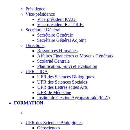
Présidence
Vice-présidence
Vice-président P.V.U.
Vice-président R.I.T.R.E.
Secrétariat Général
Secrétaire Générale
Secrétaire Général Adjoint
Directions
Ressources Humaines
Affaires Financières et Moyens Généraux
Scolarité Centrale
Planification, Suivi et Évaluation
UFR – IGA
UFR des Sciences Biologiques
UFR des Sciences Sociales
UFR des Lettres et des Arts
UFR de Médecine
Institut de Gestion Agropastorale (IGA)
FORMATION
UFR des Sciences Biologiques
Géosciences