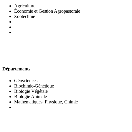
Agriculture
Économie et Gestion Agropastorale
Zootechnie
UFR DES SCIENCES BIOLOGIQUES
Départements
Géosciences
Biochimie-Génétique
Biologie Végétale
Biologie Animale
Mathématiques, Physique, Chimie
UFR DES SCIENCES SOCIALES