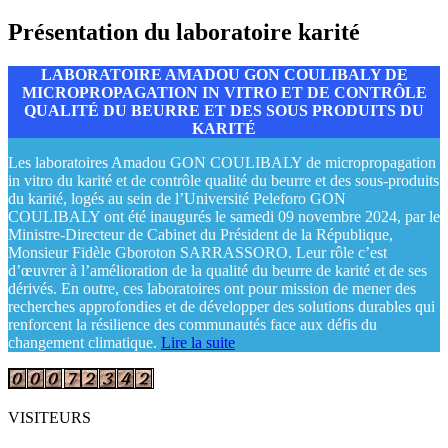
Présentation du laboratoire karité
LABORATOIRE AMADOU GON COULIBALY DE
MICROPROPAGATION IN VITRO ET DE CONTRÔLE
QUALITÉ DU BEURRE ET DES SOUS PRODUITS DU
KARITÉ
Les laboratoires Amadou GON COULIBALY de micropropagation
in vitro du karité et de contrôle qualité du beurre et des sous-produits
du karité, logés au sein de l’Université Peleforo GON
COULIBALY ont été inaugurés le samedi 09 novembre 2024, par le
Ministre-Directeur de Cabinet du Président de la République,
Monsieur Fidèle Gboroton SARRASSORO. Leur rôle c’est
d’œuvrer à l’amélioration de la qualité du beurre de karité et de ses
dérivés. En outre, ces laboratoires ont pour mission de mener des
recherches approfondies et de développer des solutions durables qui
renforcent la résilience des communautés face aux défis du
changement climatique.
Lire la suite
VISITEURS