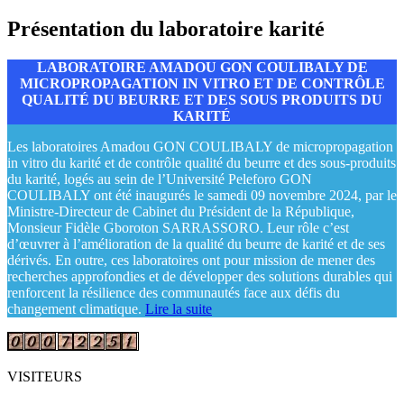
Présentation du laboratoire karité
LABORATOIRE AMADOU GON COULIBALY DE
MICROPROPAGATION IN VITRO ET DE CONTRÔLE
QUALITÉ DU BEURRE ET DES SOUS PRODUITS DU
KARITÉ
Les laboratoires Amadou GON COULIBALY de micropropagation
in vitro du karité et de contrôle qualité du beurre et des sous-produits
du karité, logés au sein de l’Université Peleforo GON
COULIBALY ont été inaugurés le samedi 09 novembre 2024, par le
Ministre-Directeur de Cabinet du Président de la République,
Monsieur Fidèle Gboroton SARRASSORO. Leur rôle c’est
d’œuvrer à l’amélioration de la qualité du beurre de karité et de ses
dérivés. En outre, ces laboratoires ont pour mission de mener des
recherches approfondies et de développer des solutions durables qui
renforcent la résilience des communautés face aux défis du
changement climatique.
Lire la suite
VISITEURS