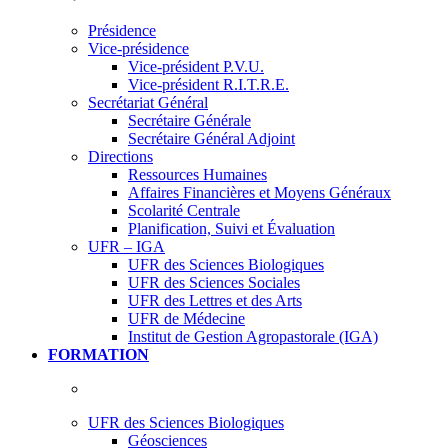
Présidence
Vice-présidence
Vice-président P.V.U.
Vice-président R.I.T.R.E.
Secrétariat Général
Secrétaire Générale
Secrétaire Général Adjoint
Directions
Ressources Humaines
Affaires Financières et Moyens Généraux
Scolarité Centrale
Planification, Suivi et Évaluation
UFR – IGA
UFR des Sciences Biologiques
UFR des Sciences Sociales
UFR des Lettres et des Arts
UFR de Médecine
Institut de Gestion Agropastorale (IGA)
FORMATION
UFR des Sciences Biologiques
Géosciences