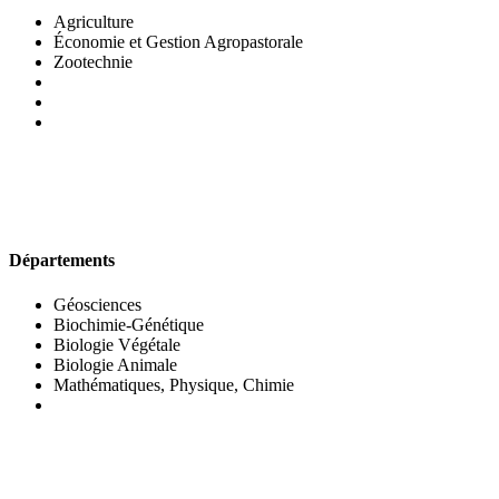
Agriculture
Économie et Gestion Agropastorale
Zootechnie
UFR DES SCIENCES BIOLOGIQUES
Départements
Géosciences
Biochimie-Génétique
Biologie Végétale
Biologie Animale
Mathématiques, Physique, Chimie
UFR DES SCIENCES SOCIALES