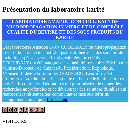
Présentation du laboratoire karité
LABORATOIRE AMADOU GON COULIBALY DE
MICROPROPAGATION IN VITRO ET DE CONTRÔLE
QUALITÉ DU BEURRE ET DES SOUS PRODUITS DU
KARITÉ
Les laboratoires Amadou GON COULIBALY de micropropagation
in vitro du karité et de contrôle qualité du beurre et des sous-produits
du karité, logés au sein de l’Université Peleforo GON
COULIBALY ont été inaugurés le samedi 09 novembre 2024, par le
Ministre-Directeur de Cabinet du Président de la République,
Monsieur Fidèle Gboroton SARRASSORO. Leur rôle c’est
d’œuvrer à l’amélioration de la qualité du beurre de karité et de ses
dérivés. En outre, ces laboratoires ont pour mission de mener des
recherches approfondies et de développer des solutions durables qui
renforcent la résilience des communautés face aux défis du
changement climatique.
Lire la suite
VISITEURS