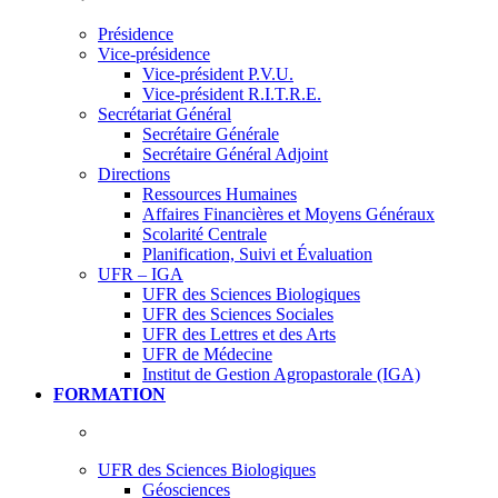
Présidence
Vice-présidence
Vice-président P.V.U.
Vice-président R.I.T.R.E.
Secrétariat Général
Secrétaire Générale
Secrétaire Général Adjoint
Directions
Ressources Humaines
Affaires Financières et Moyens Généraux
Scolarité Centrale
Planification, Suivi et Évaluation
UFR – IGA
UFR des Sciences Biologiques
UFR des Sciences Sociales
UFR des Lettres et des Arts
UFR de Médecine
Institut de Gestion Agropastorale (IGA)
FORMATION
UFR des Sciences Biologiques
Géosciences