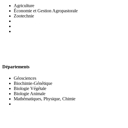
Agriculture
Économie et Gestion Agropastorale
Zootechnie
UFR DES SCIENCES BIOLOGIQUES
Départements
Géosciences
Biochimie-Génétique
Biologie Végétale
Biologie Animale
Mathématiques, Physique, Chimie
UFR DES SCIENCES SOCIALES