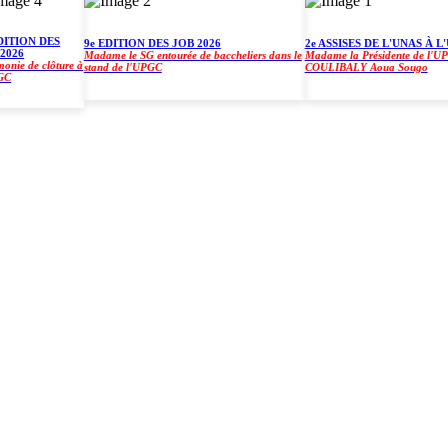
ION DES
9e EDITION DES JOB 2026
2e ASSISES DE L'UNAS À L'UP
6
Madame le SG entourée de baccheliers dans le
Madame la Présidente de l'UPGC, 
 de clôture à
stand de l'UPGC
COULIBALY Aoua Sougo
)