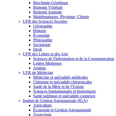
Biochimie-Génétique
Biologie Végétale
Biologie Animale
Mathématiques, Physique, Chimie
UFR des Sciences Sociales
Géographie
Histoire
Économie
Philosophie
Sociologie
Droit
UFR des Lettres et des Arts
Sciences de l'Information et de la Communication
Lettres Modernes
Anglais
UFR de Médecine
Médecine et spécialités médicales
Chirurgie et spécialités chirurgicales
Santé de la Mère et de l’Enfant
Sciences fondamentales et biologiques
Santé publique et spécialités connexes
Institut de Gestion Agropastorale (IGA)
Agriculture
Économie et Gestion Agropastorale
Zootechnie