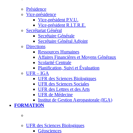
Présidence
Vice-présidence
Vice-président P.V.U.
Vice-président R.I.T.R.E.
Secrétariat Général
Secrétaire Générale
Secrétaire Général Adjoint
Directions
Ressources Humaines
Affaires Financières et Moyens Généraux
Scolarité Centrale
Planification, Suivi et Évaluation
UFR – IGA
UFR des Sciences Biologiques
UFR des Sciences Sociales
UFR des Lettres et des Arts
UFR de Médecine
Institut de Gestion Agropastorale (IGA)
FORMATION
UFR des Sciences Biologiques
Géosciences