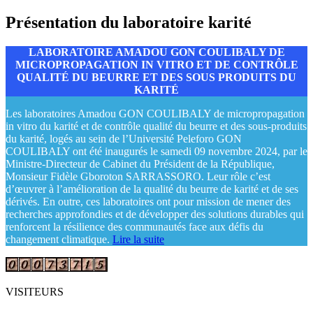
Présentation du laboratoire karité
LABORATOIRE AMADOU GON COULIBALY DE
MICROPROPAGATION IN VITRO ET DE CONTRÔLE
QUALITÉ DU BEURRE ET DES SOUS PRODUITS DU
KARITÉ
Les laboratoires Amadou GON COULIBALY de micropropagation
in vitro du karité et de contrôle qualité du beurre et des sous-produits
du karité, logés au sein de l’Université Peleforo GON
COULIBALY ont été inaugurés le samedi 09 novembre 2024, par le
Ministre-Directeur de Cabinet du Président de la République,
Monsieur Fidèle Gboroton SARRASSORO. Leur rôle c’est
d’œuvrer à l’amélioration de la qualité du beurre de karité et de ses
dérivés. En outre, ces laboratoires ont pour mission de mener des
recherches approfondies et de développer des solutions durables qui
renforcent la résilience des communautés face aux défis du
changement climatique.
Lire la suite
VISITEURS