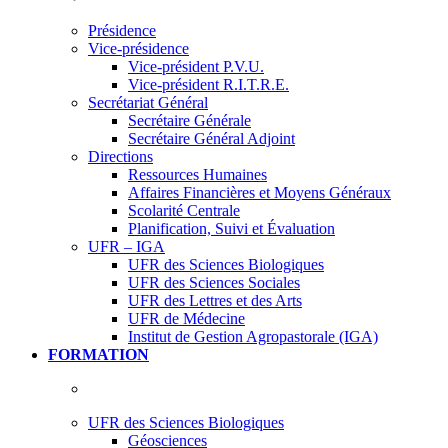
Présidence
Vice-présidence
Vice-président P.V.U.
Vice-président R.I.T.R.E.
Secrétariat Général
Secrétaire Générale
Secrétaire Général Adjoint
Directions
Ressources Humaines
Affaires Financières et Moyens Généraux
Scolarité Centrale
Planification, Suivi et Évaluation
UFR – IGA
UFR des Sciences Biologiques
UFR des Sciences Sociales
UFR des Lettres et des Arts
UFR de Médecine
Institut de Gestion Agropastorale (IGA)
FORMATION
UFR des Sciences Biologiques
Géosciences