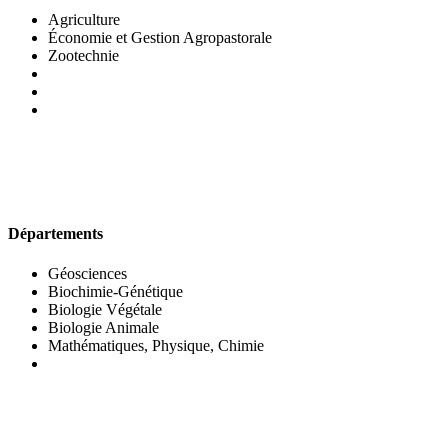
Agriculture
Économie et Gestion Agropastorale
Zootechnie
UFR DES SCIENCES BIOLOGIQUES
Départements
Géosciences
Biochimie-Génétique
Biologie Végétale
Biologie Animale
Mathématiques, Physique, Chimie
UFR DES SCIENCES SOCIALES