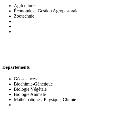
Agriculture
Économie et Gestion Agropastorale
Zootechnie
UFR DES SCIENCES BIOLOGIQUES
Départements
Géosciences
Biochimie-Génétique
Biologie Végétale
Biologie Animale
Mathématiques, Physique, Chimie
UFR DES SCIENCES SOCIALES