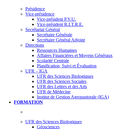
Présidence
Vice-présidence
Vice-président P.V.U.
Vice-président R.I.T.R.E.
Secrétariat Général
Secrétaire Générale
Secrétaire Général Adjoint
Directions
Ressources Humaines
Affaires Financières et Moyens Généraux
Scolarité Centrale
Planification, Suivi et Évaluation
UFR – IGA
UFR des Sciences Biologiques
UFR des Sciences Sociales
UFR des Lettres et des Arts
UFR de Médecine
Institut de Gestion Agropastorale (IGA)
FORMATION
UFR des Sciences Biologiques
Géosciences