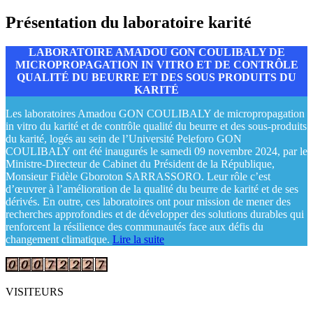
Présentation du laboratoire karité
LABORATOIRE AMADOU GON COULIBALY DE
MICROPROPAGATION IN VITRO ET DE CONTRÔLE
QUALITÉ DU BEURRE ET DES SOUS PRODUITS DU
KARITÉ
Les laboratoires Amadou GON COULIBALY de micropropagation
in vitro du karité et de contrôle qualité du beurre et des sous-produits
du karité, logés au sein de l’Université Peleforo GON
COULIBALY ont été inaugurés le samedi 09 novembre 2024, par le
Ministre-Directeur de Cabinet du Président de la République,
Monsieur Fidèle Gboroton SARRASSORO. Leur rôle c’est
d’œuvrer à l’amélioration de la qualité du beurre de karité et de ses
dérivés. En outre, ces laboratoires ont pour mission de mener des
recherches approfondies et de développer des solutions durables qui
renforcent la résilience des communautés face aux défis du
changement climatique.
Lire la suite
VISITEURS