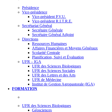
Présidence
Vice-présidence
Vice-président P.V.U.
Vice-président R.I.T.R.E.
Secrétariat Général
Secrétaire Générale
Secrétaire Général Adjoint
Directions
Ressources Humaines
Affaires Financières et Moyens Généraux
Scolarité Centrale
Planification, Suivi et Évaluation
UFR – IGA
UFR des Sciences Biologiques
UFR des Sciences Sociales
UFR des Lettres et des Arts
UFR de Médecine
Institut de Gestion Agropastorale (IGA)
FORMATION
UFR des Sciences Biologiques
Géosciences