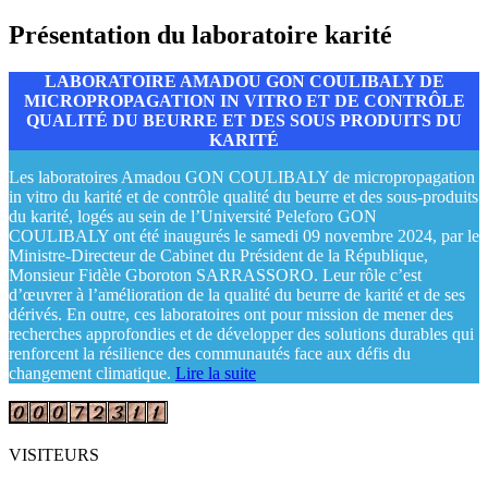
Présentation du laboratoire karité
LABORATOIRE AMADOU GON COULIBALY DE
MICROPROPAGATION IN VITRO ET DE CONTRÔLE
QUALITÉ DU BEURRE ET DES SOUS PRODUITS DU
KARITÉ
Les laboratoires Amadou GON COULIBALY de micropropagation
in vitro du karité et de contrôle qualité du beurre et des sous-produits
du karité, logés au sein de l’Université Peleforo GON
COULIBALY ont été inaugurés le samedi 09 novembre 2024, par le
Ministre-Directeur de Cabinet du Président de la République,
Monsieur Fidèle Gboroton SARRASSORO. Leur rôle c’est
d’œuvrer à l’amélioration de la qualité du beurre de karité et de ses
dérivés. En outre, ces laboratoires ont pour mission de mener des
recherches approfondies et de développer des solutions durables qui
renforcent la résilience des communautés face aux défis du
changement climatique.
Lire la suite
VISITEURS