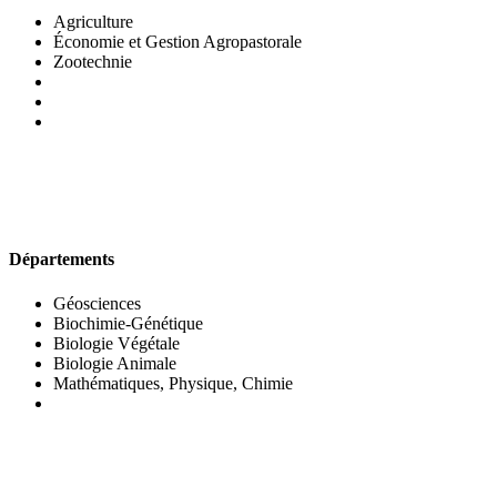
Agriculture
Économie et Gestion Agropastorale
Zootechnie
UFR DES SCIENCES BIOLOGIQUES
Départements
Géosciences
Biochimie-Génétique
Biologie Végétale
Biologie Animale
Mathématiques, Physique, Chimie
UFR DES SCIENCES SOCIALES