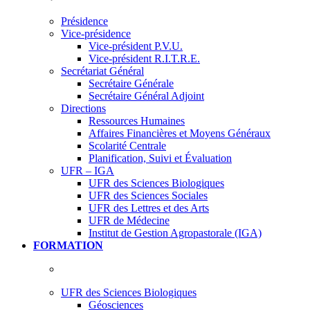
Présidence
Vice-présidence
Vice-président P.V.U.
Vice-président R.I.T.R.E.
Secrétariat Général
Secrétaire Générale
Secrétaire Général Adjoint
Directions
Ressources Humaines
Affaires Financières et Moyens Généraux
Scolarité Centrale
Planification, Suivi et Évaluation
UFR – IGA
UFR des Sciences Biologiques
UFR des Sciences Sociales
UFR des Lettres et des Arts
UFR de Médecine
Institut de Gestion Agropastorale (IGA)
FORMATION
UFR des Sciences Biologiques
Géosciences