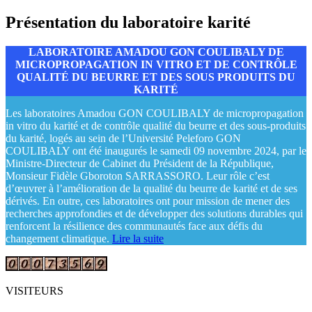
Présentation du laboratoire karité
LABORATOIRE AMADOU GON COULIBALY DE
MICROPROPAGATION IN VITRO ET DE CONTRÔLE
QUALITÉ DU BEURRE ET DES SOUS PRODUITS DU
KARITÉ
Les laboratoires Amadou GON COULIBALY de micropropagation
in vitro du karité et de contrôle qualité du beurre et des sous-produits
du karité, logés au sein de l’Université Peleforo GON
COULIBALY ont été inaugurés le samedi 09 novembre 2024, par le
Ministre-Directeur de Cabinet du Président de la République,
Monsieur Fidèle Gboroton SARRASSORO. Leur rôle c’est
d’œuvrer à l’amélioration de la qualité du beurre de karité et de ses
dérivés. En outre, ces laboratoires ont pour mission de mener des
recherches approfondies et de développer des solutions durables qui
renforcent la résilience des communautés face aux défis du
changement climatique.
Lire la suite
VISITEURS