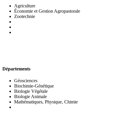
Agriculture
Économie et Gestion Agropastorale
Zootechnie
UFR DES SCIENCES BIOLOGIQUES
Départements
Géosciences
Biochimie-Génétique
Biologie Végétale
Biologie Animale
Mathématiques, Physique, Chimie
UFR DES SCIENCES SOCIALES