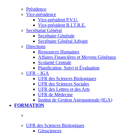
Présidence
Vice-présidence
Vice-président P.V.U.
Vice-président R.I.T.R.E.
Secrétariat Général
Secrétaire Générale
Secrétaire Général Adjoint
Directions
Ressources Humaines
Affaires Financières et Moyens Généraux
Scolarité Centrale
Planification, Suivi et Évaluation
UFR – IGA
UFR des Sciences Biologiques
UFR des Sciences Sociales
UFR des Lettres et des Arts
UFR de Médecine
Institut de Gestion Agropastorale (IGA)
FORMATION
UFR des Sciences Biologiques
Géosciences