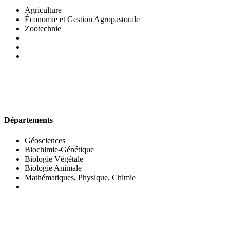
Agriculture
Économie et Gestion Agropastorale
Zootechnie
UFR DES SCIENCES BIOLOGIQUES
Départements
Géosciences
Biochimie-Génétique
Biologie Végétale
Biologie Animale
Mathématiques, Physique, Chimie
UFR DES SCIENCES SOCIALES