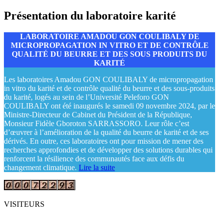
Présentation du laboratoire karité
LABORATOIRE AMADOU GON COULIBALY DE
MICROPROPAGATION IN VITRO ET DE CONTRÔLE
QUALITÉ DU BEURRE ET DES SOUS PRODUITS DU
KARITÉ
Les laboratoires Amadou GON COULIBALY de micropropagation
in vitro du karité et de contrôle qualité du beurre et des sous-produits
du karité, logés au sein de l’Université Peleforo GON
COULIBALY ont été inaugurés le samedi 09 novembre 2024, par le
Ministre-Directeur de Cabinet du Président de la République,
Monsieur Fidèle Gboroton SARRASSORO. Leur rôle c’est
d’œuvrer à l’amélioration de la qualité du beurre de karité et de ses
dérivés. En outre, ces laboratoires ont pour mission de mener des
recherches approfondies et de développer des solutions durables qui
renforcent la résilience des communautés face aux défis du
changement climatique.
Lire la suite
VISITEURS