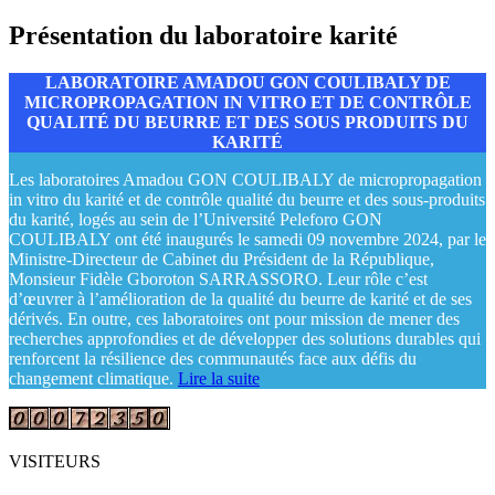
Présentation du laboratoire karité
LABORATOIRE AMADOU GON COULIBALY DE
MICROPROPAGATION IN VITRO ET DE CONTRÔLE
QUALITÉ DU BEURRE ET DES SOUS PRODUITS DU
KARITÉ
Les laboratoires Amadou GON COULIBALY de micropropagation
in vitro du karité et de contrôle qualité du beurre et des sous-produits
du karité, logés au sein de l’Université Peleforo GON
COULIBALY ont été inaugurés le samedi 09 novembre 2024, par le
Ministre-Directeur de Cabinet du Président de la République,
Monsieur Fidèle Gboroton SARRASSORO. Leur rôle c’est
d’œuvrer à l’amélioration de la qualité du beurre de karité et de ses
dérivés. En outre, ces laboratoires ont pour mission de mener des
recherches approfondies et de développer des solutions durables qui
renforcent la résilience des communautés face aux défis du
changement climatique.
Lire la suite
VISITEURS