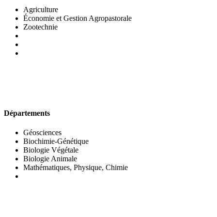
Agriculture
Économie et Gestion Agropastorale
Zootechnie
UFR DES SCIENCES BIOLOGIQUES
Départements
Géosciences
Biochimie-Génétique
Biologie Végétale
Biologie Animale
Mathématiques, Physique, Chimie
UFR DES SCIENCES SOCIALES