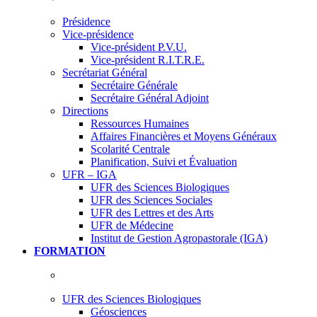
Présidence
Vice-présidence
Vice-président P.V.U.
Vice-président R.I.T.R.E.
Secrétariat Général
Secrétaire Générale
Secrétaire Général Adjoint
Directions
Ressources Humaines
Affaires Financières et Moyens Généraux
Scolarité Centrale
Planification, Suivi et Évaluation
UFR – IGA
UFR des Sciences Biologiques
UFR des Sciences Sociales
UFR des Lettres et des Arts
UFR de Médecine
Institut de Gestion Agropastorale (IGA)
FORMATION
UFR des Sciences Biologiques
Géosciences