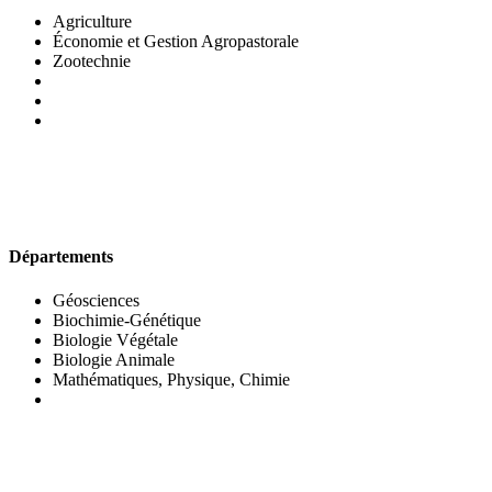
Agriculture
Économie et Gestion Agropastorale
Zootechnie
UFR DES SCIENCES BIOLOGIQUES
Départements
Géosciences
Biochimie-Génétique
Biologie Végétale
Biologie Animale
Mathématiques, Physique, Chimie
UFR DES SCIENCES SOCIALES