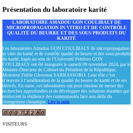
Présentation du laboratoire karité
LABORATOIRE AMADOU GON COULIBALY DE
MICROPROPAGATION IN VITRO ET DE CONTRÔLE
QUALITÉ DU BEURRE ET DES SOUS PRODUITS DU
KARITÉ
Les laboratoires Amadou GON COULIBALY de micropropagation
in vitro du karité et de contrôle qualité du beurre et des sous-produits
du karité, logés au sein de l’Université Peleforo GON
COULIBALY ont été inaugurés le samedi 09 novembre 2024, par le
Ministre-Directeur de Cabinet du Président de la République,
Monsieur Fidèle Gboroton SARRASSORO. Leur rôle c’est
d’œuvrer à l’amélioration de la qualité du beurre de karité et de ses
dérivés. En outre, ces laboratoires ont pour mission de mener des
recherches approfondies et de développer des solutions durables qui
renforcent la résilience des communautés face aux défis du
changement climatique.
Lire la suite
VISITEURS