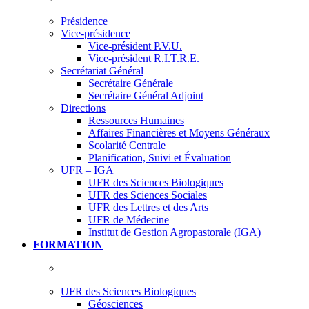
Présidence
Vice-présidence
Vice-président P.V.U.
Vice-président R.I.T.R.E.
Secrétariat Général
Secrétaire Générale
Secrétaire Général Adjoint
Directions
Ressources Humaines
Affaires Financières et Moyens Généraux
Scolarité Centrale
Planification, Suivi et Évaluation
UFR – IGA
UFR des Sciences Biologiques
UFR des Sciences Sociales
UFR des Lettres et des Arts
UFR de Médecine
Institut de Gestion Agropastorale (IGA)
FORMATION
UFR des Sciences Biologiques
Géosciences