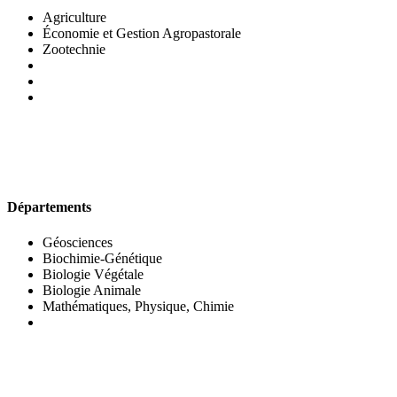
Agriculture
Économie et Gestion Agropastorale
Zootechnie
UFR DES SCIENCES BIOLOGIQUES
Départements
Géosciences
Biochimie-Génétique
Biologie Végétale
Biologie Animale
Mathématiques, Physique, Chimie
UFR DES SCIENCES SOCIALES