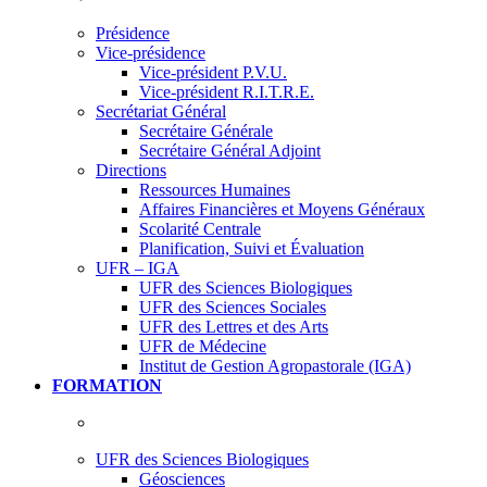
Présidence
Vice-présidence
Vice-président P.V.U.
Vice-président R.I.T.R.E.
Secrétariat Général
Secrétaire Générale
Secrétaire Général Adjoint
Directions
Ressources Humaines
Affaires Financières et Moyens Généraux
Scolarité Centrale
Planification, Suivi et Évaluation
UFR – IGA
UFR des Sciences Biologiques
UFR des Sciences Sociales
UFR des Lettres et des Arts
UFR de Médecine
Institut de Gestion Agropastorale (IGA)
FORMATION
UFR des Sciences Biologiques
Géosciences