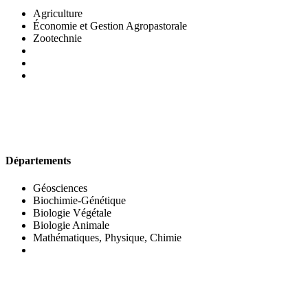
Agriculture
Économie et Gestion Agropastorale
Zootechnie
UFR DES SCIENCES BIOLOGIQUES
Départements
Géosciences
Biochimie-Génétique
Biologie Végétale
Biologie Animale
Mathématiques, Physique, Chimie
UFR DES SCIENCES SOCIALES