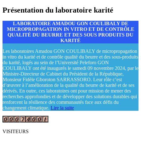
Présentation du laboratoire karité
LABORATOIRE AMADOU GON COULIBALY DE
MICROPROPAGATION IN VITRO ET DE CONTRÔLE
QUALITÉ DU BEURRE ET DES SOUS PRODUITS DU
KARITÉ
Les laboratoires Amadou GON COULIBALY de micropropagation
in vitro du karité et de contrôle qualité du beurre et des sous-produits
du karité, logés au sein de l’Université Peleforo GON
COULIBALY ont été inaugurés le samedi 09 novembre 2024, par le
Ministre-Directeur de Cabinet du Président de la République,
Monsieur Fidèle Gboroton SARRASSORO. Leur rôle c’est
d’œuvrer à l’amélioration de la qualité du beurre de karité et de ses
dérivés. En outre, ces laboratoires ont pour mission de mener des
recherches approfondies et de développer des solutions durables qui
renforcent la résilience des communautés face aux défis du
changement climatique.
Lire la suite
VISITEURS