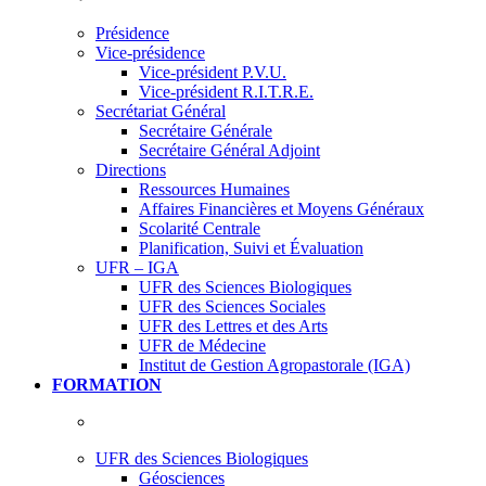
Présidence
Vice-présidence
Vice-président P.V.U.
Vice-président R.I.T.R.E.
Secrétariat Général
Secrétaire Générale
Secrétaire Général Adjoint
Directions
Ressources Humaines
Affaires Financières et Moyens Généraux
Scolarité Centrale
Planification, Suivi et Évaluation
UFR – IGA
UFR des Sciences Biologiques
UFR des Sciences Sociales
UFR des Lettres et des Arts
UFR de Médecine
Institut de Gestion Agropastorale (IGA)
FORMATION
UFR des Sciences Biologiques
Géosciences