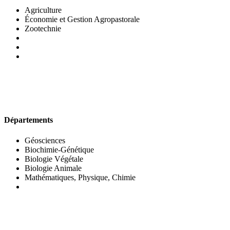
Agriculture
Économie et Gestion Agropastorale
Zootechnie
UFR DES SCIENCES BIOLOGIQUES
Départements
Géosciences
Biochimie-Génétique
Biologie Végétale
Biologie Animale
Mathématiques, Physique, Chimie
UFR DES SCIENCES SOCIALES