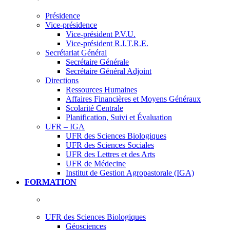
Présidence
Vice-présidence
Vice-président P.V.U.
Vice-président R.I.T.R.E.
Secrétariat Général
Secrétaire Générale
Secrétaire Général Adjoint
Directions
Ressources Humaines
Affaires Financières et Moyens Généraux
Scolarité Centrale
Planification, Suivi et Évaluation
UFR – IGA
UFR des Sciences Biologiques
UFR des Sciences Sociales
UFR des Lettres et des Arts
UFR de Médecine
Institut de Gestion Agropastorale (IGA)
FORMATION
UFR des Sciences Biologiques
Géosciences