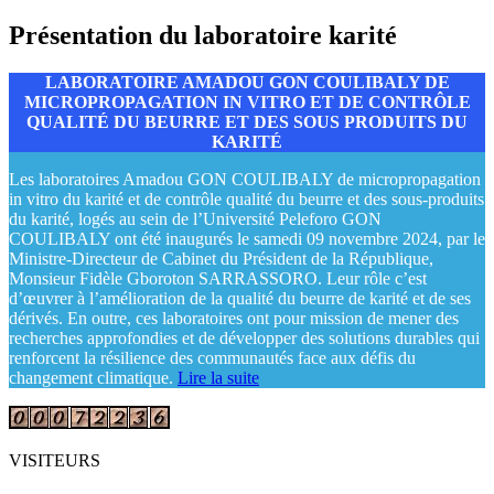
Présentation du laboratoire karité
LABORATOIRE AMADOU GON COULIBALY DE
MICROPROPAGATION IN VITRO ET DE CONTRÔLE
QUALITÉ DU BEURRE ET DES SOUS PRODUITS DU
KARITÉ
Les laboratoires Amadou GON COULIBALY de micropropagation
in vitro du karité et de contrôle qualité du beurre et des sous-produits
du karité, logés au sein de l’Université Peleforo GON
COULIBALY ont été inaugurés le samedi 09 novembre 2024, par le
Ministre-Directeur de Cabinet du Président de la République,
Monsieur Fidèle Gboroton SARRASSORO. Leur rôle c’est
d’œuvrer à l’amélioration de la qualité du beurre de karité et de ses
dérivés. En outre, ces laboratoires ont pour mission de mener des
recherches approfondies et de développer des solutions durables qui
renforcent la résilience des communautés face aux défis du
changement climatique.
Lire la suite
VISITEURS