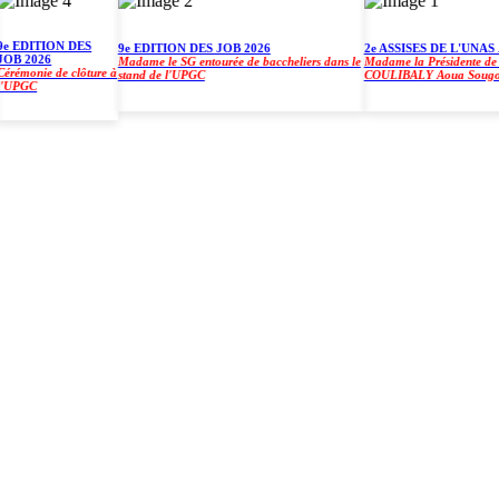
EDITION DES
9e EDITION DES JOB 2026
2e ASSISES DE L'UNAS À 
 2026
Madame le SG entourée de baccheliers dans le
Madame la Présidente de l'UP
monie de clôture à
stand de l'UPGC
COULIBALY Aoua Sougo
PGC
)