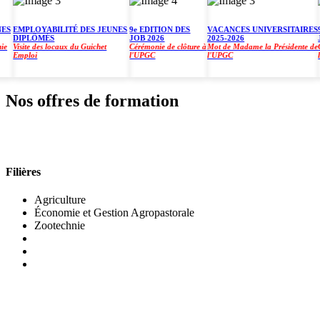
EMPLOYABILITÉ DES JEUNES
9e EDITION DES
VACANCES UNIVERSITAIRES
9e 
DIPLÔMÉS
JOB 2026
2025-2026
JOB
Visite des locaux du Guichet
Cérémonie de clôture à
Mot de Madame la Présidente de
Céré
Emploi
l'UPGC
l'UPGC
l'U
Nos offres de formation
INSTITUT DE GESTION AGROPASTORALE (IGA
Filières
Agriculture
Économie et Gestion Agropastorale
Zootechnie