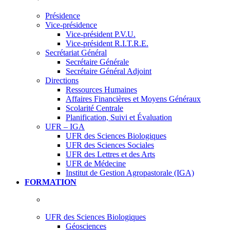
Présidence
Vice-présidence
Vice-président P.V.U.
Vice-président R.I.T.R.E.
Secrétariat Général
Secrétaire Générale
Secrétaire Général Adjoint
Directions
Ressources Humaines
Affaires Financières et Moyens Généraux
Scolarité Centrale
Planification, Suivi et Évaluation
UFR – IGA
UFR des Sciences Biologiques
UFR des Sciences Sociales
UFR des Lettres et des Arts
UFR de Médecine
Institut de Gestion Agropastorale (IGA)
FORMATION
UFR des Sciences Biologiques
Géosciences