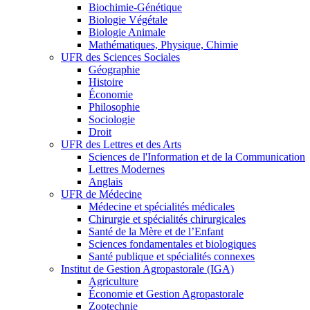
Biochimie-Génétique
Biologie Végétale
Biologie Animale
Mathématiques, Physique, Chimie
UFR des Sciences Sociales
Géographie
Histoire
Économie
Philosophie
Sociologie
Droit
UFR des Lettres et des Arts
Sciences de l'Information et de la Communication
Lettres Modernes
Anglais
UFR de Médecine
Médecine et spécialités médicales
Chirurgie et spécialités chirurgicales
Santé de la Mère et de l’Enfant
Sciences fondamentales et biologiques
Santé publique et spécialités connexes
Institut de Gestion Agropastorale (IGA)
Agriculture
Économie et Gestion Agropastorale
Zootechnie