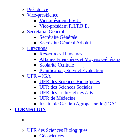
Présidence
Vice-présidence
Vice-président P.V.U.
Vice-président R.I.T.R.E.
Secrétariat Général
Secrétaire Générale
Secrétaire Général Adjoint
Directions
Ressources Humaines
Affaires Financières et Moyens Généraux
Scolarité Centrale
Planification, Suivi et Évaluation
UFR – IGA
UFR des Sciences Biologiques
UFR des Sciences Sociales
UFR des Lettres et des Arts
UFR de Médecine
Institut de Gestion Agropastorale (IGA)
FORMATION
UFR des Sciences Biologiques
Géosciences