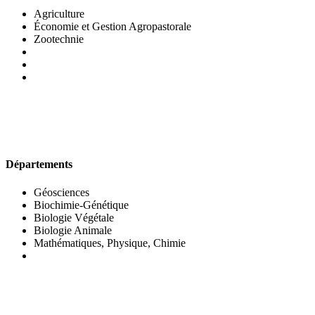
Agriculture
Économie et Gestion Agropastorale
Zootechnie
UFR DES SCIENCES BIOLOGIQUES
Départements
Géosciences
Biochimie-Génétique
Biologie Végétale
Biologie Animale
Mathématiques, Physique, Chimie
UFR DES SCIENCES SOCIALES