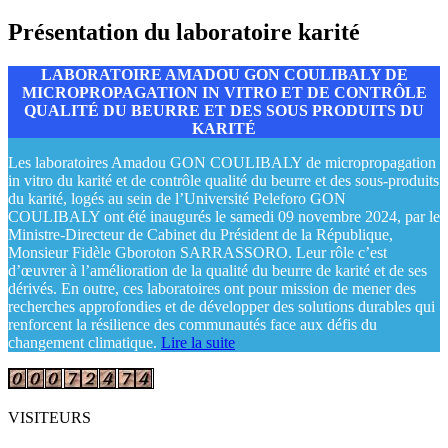
Présentation du laboratoire karité
LABORATOIRE AMADOU GON COULIBALY DE
MICROPROPAGATION IN VITRO ET DE CONTRÔLE
QUALITÉ DU BEURRE ET DES SOUS PRODUITS DU
KARITÉ
Les laboratoires Amadou GON COULIBALY de micropropagation
in vitro du karité et de contrôle qualité du beurre et des sous-produits
du karité, logés au sein de l’Université Peleforo GON
COULIBALY ont été inaugurés le samedi 09 novembre 2024, par le
Ministre-Directeur de Cabinet du Président de la République,
Monsieur Fidèle Gboroton SARRASSORO. Leur rôle c’est
d’œuvrer à l’amélioration de la qualité du beurre de karité et de ses
dérivés. En outre, ces laboratoires ont pour mission de mener des
recherches approfondies et de développer des solutions durables qui
renforcent la résilience des communautés face aux défis du
changement climatique.
Lire la suite
VISITEURS