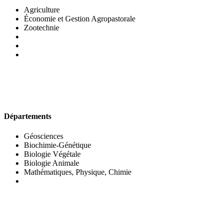
Agriculture
Économie et Gestion Agropastorale
Zootechnie
UFR DES SCIENCES BIOLOGIQUES
Départements
Géosciences
Biochimie-Génétique
Biologie Végétale
Biologie Animale
Mathématiques, Physique, Chimie
UFR DES SCIENCES SOCIALES