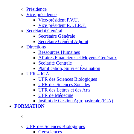
Présidence
Vice-présidence
Vice-président P.V.U.
Vice-président R.I.T.R.E.
Secrétariat Général
Secrétaire Générale
Secrétaire Général Adjoint
Directions
Ressources Humaines
Affaires Financières et Moyens Généraux
Scolarité Centrale
Planification, Suivi et Évaluation
UFR – IGA
UFR des Sciences Biologiques
UFR des Sciences Sociales
UFR des Lettres et des Arts
UFR de Médecine
Institut de Gestion Agropastorale (IGA)
FORMATION
UFR des Sciences Biologiques
Géosciences