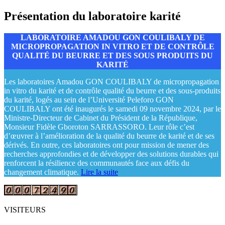
Présentation du laboratoire karité
LABORATOIRE AMADOU GON COULIBALY DE
MICROPROPAGATION IN VITRO ET DE CONTRÔLE
QUALITÉ DU BEURRE ET DES SOUS PRODUITS DU
KARITÉ
Les laboratoires Amadou GON COULIBALY de micropropagation
in vitro du karité et de contrôle qualité du beurre et des sous-produits
du karité, logés au sein de l’Université Peleforo GON
COULIBALY ont été inaugurés le samedi 09 novembre 2024, par le
Ministre-Directeur de Cabinet du Président de la République,
Monsieur Fidèle Gboroton SARRASSORO. Leur rôle c’est
d’œuvrer à l’amélioration de la qualité du beurre de karité et de ses
dérivés. En outre, ces laboratoires ont pour mission de mener des
recherches approfondies et de développer des solutions durables qui
renforcent la résilience des communautés face aux défis du
changement climatique.
Lire la suite
VISITEURS