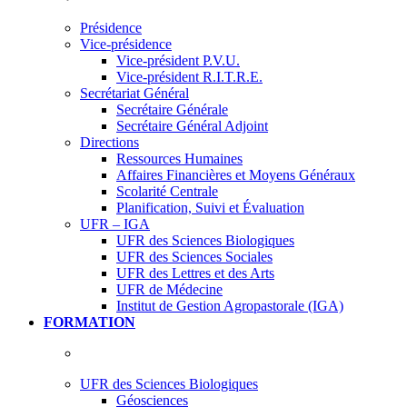
Présidence
Vice-présidence
Vice-président P.V.U.
Vice-président R.I.T.R.E.
Secrétariat Général
Secrétaire Générale
Secrétaire Général Adjoint
Directions
Ressources Humaines
Affaires Financières et Moyens Généraux
Scolarité Centrale
Planification, Suivi et Évaluation
UFR – IGA
UFR des Sciences Biologiques
UFR des Sciences Sociales
UFR des Lettres et des Arts
UFR de Médecine
Institut de Gestion Agropastorale (IGA)
FORMATION
UFR des Sciences Biologiques
Géosciences