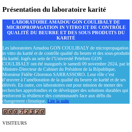
Présentation du laboratoire karité
LABORATOIRE AMADOU GON COULIBALY DE
MICROPROPAGATION IN VITRO ET DE CONTRÔLE
QUALITÉ DU BEURRE ET DES SOUS PRODUITS DU
KARITÉ
Les laboratoires Amadou GON COULIBALY de micropropagation
in vitro du karité et de contrôle qualité du beurre et des sous-produits
du karité, logés au sein de l’Université Peleforo GON
COULIBALY ont été inaugurés le samedi 09 novembre 2024, par le
Ministre-Directeur de Cabinet du Président de la République,
Monsieur Fidèle Gboroton SARRASSORO. Leur rôle c’est
d’œuvrer à l’amélioration de la qualité du beurre de karité et de ses
dérivés. En outre, ces laboratoires ont pour mission de mener des
recherches approfondies et de développer des solutions durables qui
renforcent la résilience des communautés face aux défis du
changement climatique.
Lire la suite
VISITEURS