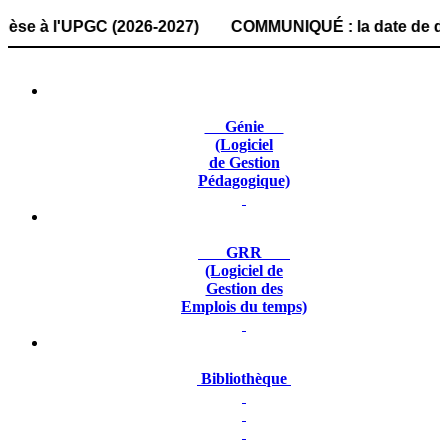
 à l'UPGC (2026-2027) COMMUNIQUÉ : la date de dépôt des d
Génie
(Logiciel
de Gestion
Pédagogique)
GRR
(Logiciel de
Gestion des
Emplois du temps)
Bibliothèque