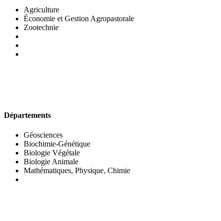
Agriculture
Économie et Gestion Agropastorale
Zootechnie
UFR DES SCIENCES BIOLOGIQUES
Départements
Géosciences
Biochimie-Génétique
Biologie Végétale
Biologie Animale
Mathématiques, Physique, Chimie
UFR DES SCIENCES SOCIALES