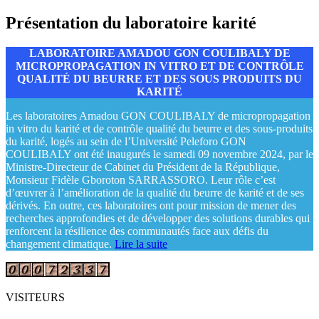
Présentation du laboratoire karité
LABORATOIRE AMADOU GON COULIBALY DE
MICROPROPAGATION IN VITRO ET DE CONTRÔLE
QUALITÉ DU BEURRE ET DES SOUS PRODUITS DU
KARITÉ
Les laboratoires Amadou GON COULIBALY de micropropagation
in vitro du karité et de contrôle qualité du beurre et des sous-produits
du karité, logés au sein de l’Université Peleforo GON
COULIBALY ont été inaugurés le samedi 09 novembre 2024, par le
Ministre-Directeur de Cabinet du Président de la République,
Monsieur Fidèle Gboroton SARRASSORO. Leur rôle c’est
d’œuvrer à l’amélioration de la qualité du beurre de karité et de ses
dérivés. En outre, ces laboratoires ont pour mission de mener des
recherches approfondies et de développer des solutions durables qui
renforcent la résilience des communautés face aux défis du
changement climatique.
Lire la suite
VISITEURS