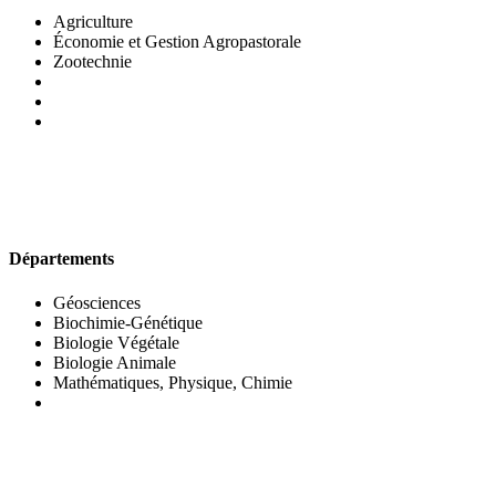
Agriculture
Économie et Gestion Agropastorale
Zootechnie
UFR DES SCIENCES BIOLOGIQUES
Départements
Géosciences
Biochimie-Génétique
Biologie Végétale
Biologie Animale
Mathématiques, Physique, Chimie
UFR DES SCIENCES SOCIALES