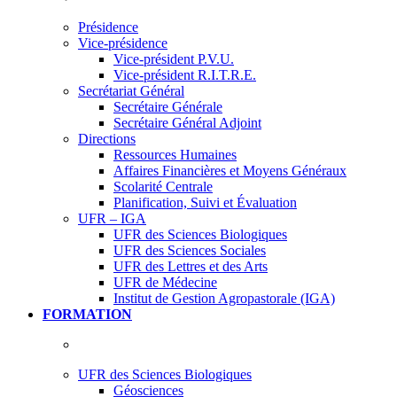
Présidence
Vice-présidence
Vice-président P.V.U.
Vice-président R.I.T.R.E.
Secrétariat Général
Secrétaire Générale
Secrétaire Général Adjoint
Directions
Ressources Humaines
Affaires Financières et Moyens Généraux
Scolarité Centrale
Planification, Suivi et Évaluation
UFR – IGA
UFR des Sciences Biologiques
UFR des Sciences Sociales
UFR des Lettres et des Arts
UFR de Médecine
Institut de Gestion Agropastorale (IGA)
FORMATION
UFR des Sciences Biologiques
Géosciences