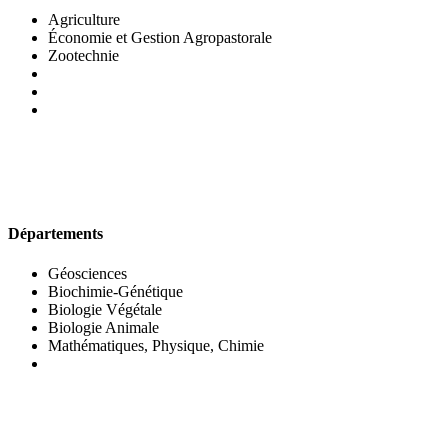
Agriculture
Économie et Gestion Agropastorale
Zootechnie
UFR DES SCIENCES BIOLOGIQUES
Départements
Géosciences
Biochimie-Génétique
Biologie Végétale
Biologie Animale
Mathématiques, Physique, Chimie
UFR DES SCIENCES SOCIALES