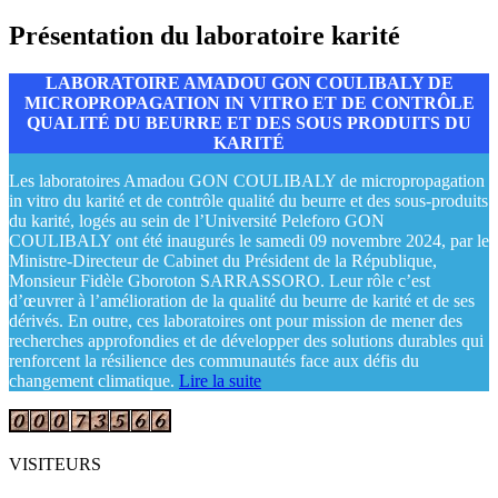
Présentation du laboratoire karité
LABORATOIRE AMADOU GON COULIBALY DE
MICROPROPAGATION IN VITRO ET DE CONTRÔLE
QUALITÉ DU BEURRE ET DES SOUS PRODUITS DU
KARITÉ
Les laboratoires Amadou GON COULIBALY de micropropagation
in vitro du karité et de contrôle qualité du beurre et des sous-produits
du karité, logés au sein de l’Université Peleforo GON
COULIBALY ont été inaugurés le samedi 09 novembre 2024, par le
Ministre-Directeur de Cabinet du Président de la République,
Monsieur Fidèle Gboroton SARRASSORO. Leur rôle c’est
d’œuvrer à l’amélioration de la qualité du beurre de karité et de ses
dérivés. En outre, ces laboratoires ont pour mission de mener des
recherches approfondies et de développer des solutions durables qui
renforcent la résilience des communautés face aux défis du
changement climatique.
Lire la suite
VISITEURS