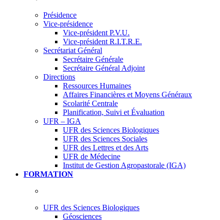
Présidence
Vice-présidence
Vice-président P.V.U.
Vice-président R.I.T.R.E.
Secrétariat Général
Secrétaire Générale
Secrétaire Général Adjoint
Directions
Ressources Humaines
Affaires Financières et Moyens Généraux
Scolarité Centrale
Planification, Suivi et Évaluation
UFR – IGA
UFR des Sciences Biologiques
UFR des Sciences Sociales
UFR des Lettres et des Arts
UFR de Médecine
Institut de Gestion Agropastorale (IGA)
FORMATION
UFR des Sciences Biologiques
Géosciences