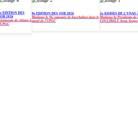
DITION DES
9e EDITION DES JOB 2026
2e ASSISES DE L'UNAS À L
2026
Madame le SG entourée de baccheliers dans le
Madame la Présidente de l'UP
onie de clôture à
stand de l'UPGC
COULIBALY Aoua Sougo
GC
)