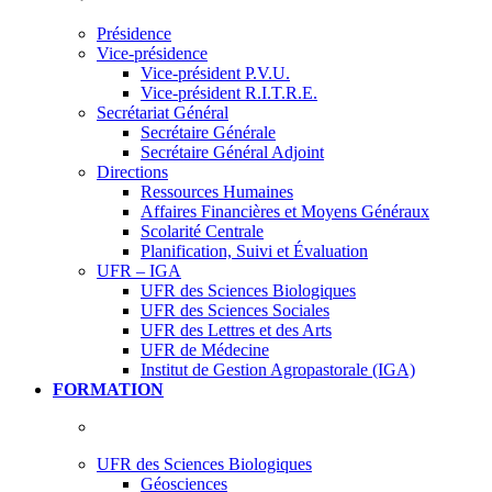
Présidence
Vice-présidence
Vice-président P.V.U.
Vice-président R.I.T.R.E.
Secrétariat Général
Secrétaire Générale
Secrétaire Général Adjoint
Directions
Ressources Humaines
Affaires Financières et Moyens Généraux
Scolarité Centrale
Planification, Suivi et Évaluation
UFR – IGA
UFR des Sciences Biologiques
UFR des Sciences Sociales
UFR des Lettres et des Arts
UFR de Médecine
Institut de Gestion Agropastorale (IGA)
FORMATION
UFR des Sciences Biologiques
Géosciences