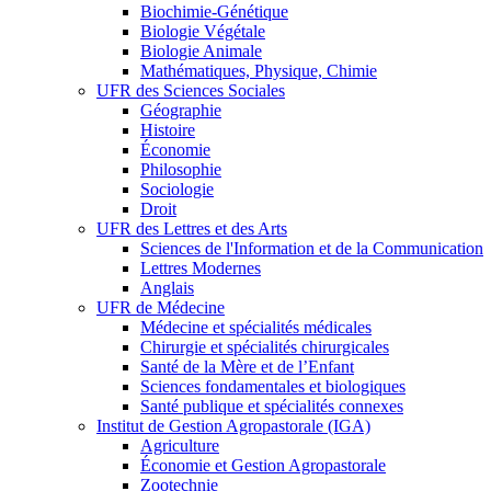
Biochimie-Génétique
Biologie Végétale
Biologie Animale
Mathématiques, Physique, Chimie
UFR des Sciences Sociales
Géographie
Histoire
Économie
Philosophie
Sociologie
Droit
UFR des Lettres et des Arts
Sciences de l'Information et de la Communication
Lettres Modernes
Anglais
UFR de Médecine
Médecine et spécialités médicales
Chirurgie et spécialités chirurgicales
Santé de la Mère et de l’Enfant
Sciences fondamentales et biologiques
Santé publique et spécialités connexes
Institut de Gestion Agropastorale (IGA)
Agriculture
Économie et Gestion Agropastorale
Zootechnie