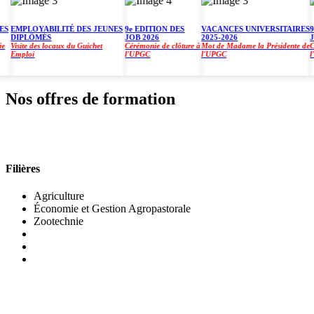
EMPLOYABILITÉ DES JEUNES
9e EDITION DES
VACANCES UNIVERSITAIRES
9e E
DIPLÔMÉS
JOB 2026
2025-2026
JOB 
Visite des locaux du Guichet
Cérémonie de clôture à
Mot de Madame la Présidente de
Cérém
Emploi
l'UPGC
l'UPGC
l'UP
Nos offres de formation
INSTITUT DE GESTION AGROPASTORALE (IGA
Filières
Agriculture
Économie et Gestion Agropastorale
Zootechnie