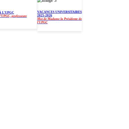
VACANCES UNIVERSITAIRES
'UPGC
2025-2026
GC, professeure
Mot de Madame la Présidente de
l'UPGC