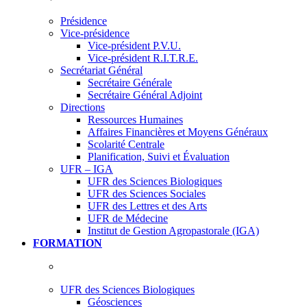
Présidence
Vice-présidence
Vice-président P.V.U.
Vice-président R.I.T.R.E.
Secrétariat Général
Secrétaire Générale
Secrétaire Général Adjoint
Directions
Ressources Humaines
Affaires Financières et Moyens Généraux
Scolarité Centrale
Planification, Suivi et Évaluation
UFR – IGA
UFR des Sciences Biologiques
UFR des Sciences Sociales
UFR des Lettres et des Arts
UFR de Médecine
Institut de Gestion Agropastorale (IGA)
FORMATION
UFR des Sciences Biologiques
Géosciences