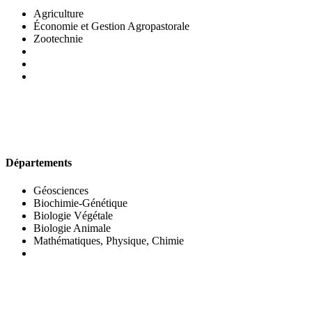
Agriculture
Économie et Gestion Agropastorale
Zootechnie
UFR DES SCIENCES BIOLOGIQUES
Départements
Géosciences
Biochimie-Génétique
Biologie Végétale
Biologie Animale
Mathématiques, Physique, Chimie
UFR DES SCIENCES SOCIALES