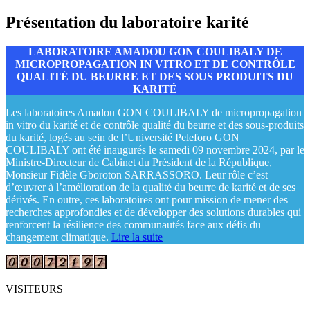
Présentation du laboratoire karité
LABORATOIRE AMADOU GON COULIBALY DE
MICROPROPAGATION IN VITRO ET DE CONTRÔLE
QUALITÉ DU BEURRE ET DES SOUS PRODUITS DU
KARITÉ
Les laboratoires Amadou GON COULIBALY de micropropagation
in vitro du karité et de contrôle qualité du beurre et des sous-produits
du karité, logés au sein de l’Université Peleforo GON
COULIBALY ont été inaugurés le samedi 09 novembre 2024, par le
Ministre-Directeur de Cabinet du Président de la République,
Monsieur Fidèle Gboroton SARRASSORO. Leur rôle c’est
d’œuvrer à l’amélioration de la qualité du beurre de karité et de ses
dérivés. En outre, ces laboratoires ont pour mission de mener des
recherches approfondies et de développer des solutions durables qui
renforcent la résilience des communautés face aux défis du
changement climatique.
Lire la suite
VISITEURS