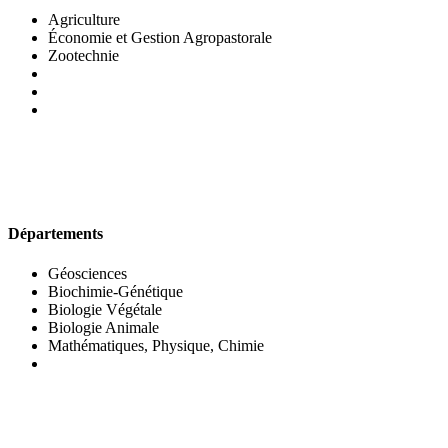
Agriculture
Économie et Gestion Agropastorale
Zootechnie
UFR DES SCIENCES BIOLOGIQUES
Départements
Géosciences
Biochimie-Génétique
Biologie Végétale
Biologie Animale
Mathématiques, Physique, Chimie
UFR DES SCIENCES SOCIALES