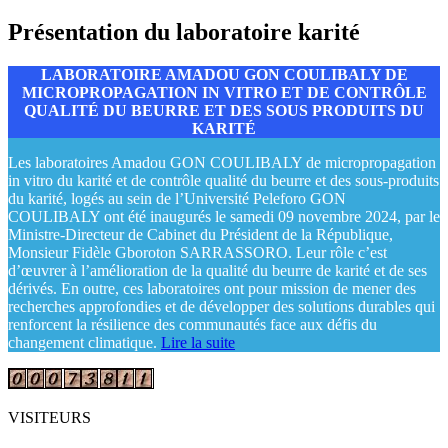
Présentation du laboratoire karité
LABORATOIRE AMADOU GON COULIBALY DE
MICROPROPAGATION IN VITRO ET DE CONTRÔLE
QUALITÉ DU BEURRE ET DES SOUS PRODUITS DU
KARITÉ
Les laboratoires Amadou GON COULIBALY de micropropagation
in vitro du karité et de contrôle qualité du beurre et des sous-produits
du karité, logés au sein de l’Université Peleforo GON
COULIBALY ont été inaugurés le samedi 09 novembre 2024, par le
Ministre-Directeur de Cabinet du Président de la République,
Monsieur Fidèle Gboroton SARRASSORO. Leur rôle c’est
d’œuvrer à l’amélioration de la qualité du beurre de karité et de ses
dérivés. En outre, ces laboratoires ont pour mission de mener des
recherches approfondies et de développer des solutions durables qui
renforcent la résilience des communautés face aux défis du
changement climatique.
Lire la suite
VISITEURS