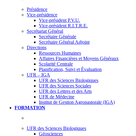
Présidence
Vice-présidence
Vice-président P.V.U.
Vice-président R.I.T.R.E.
Secrétariat Général
Secrétaire Générale
Secrétaire Général Adjoint
Directions
Ressources Humaines
Affaires Financières et Moyens Généraux
Scolarité Centrale
Planification, Suivi et Évaluation
UFR – IGA
UFR des Sciences Biologiques
UFR des Sciences Sociales
UFR des Lettres et des Arts
UFR de Médecine
Institut de Gestion Agropastorale (IGA)
FORMATION
UFR des Sciences Biologiques
Géosciences