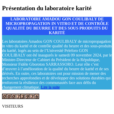
Présentation du laboratoire karité
LABORATOIRE AMADOU GON COULIBALY DE
MICROPROPAGATION IN VITRO ET DE CONTRÔLE
QUALITÉ DU BEURRE ET DES SOUS PRODUITS DU
KARITÉ
Les laboratoires Amadou GON COULIBALY de micropropagation
in vitro du karité et de contrôle qualité du beurre et des sous-produits
du karité, logés au sein de l’Université Peleforo GON
COULIBALY ont été inaugurés le samedi 09 novembre 2024, par le
Ministre-Directeur de Cabinet du Président de la République,
Monsieur Fidèle Gboroton SARRASSORO. Leur rôle c’est
d’œuvrer à l’amélioration de la qualité du beurre de karité et de ses
dérivés. En outre, ces laboratoires ont pour mission de mener des
recherches approfondies et de développer des solutions durables qui
renforcent la résilience des communautés face aux défis du
changement climatique.
Lire la suite
VISITEURS