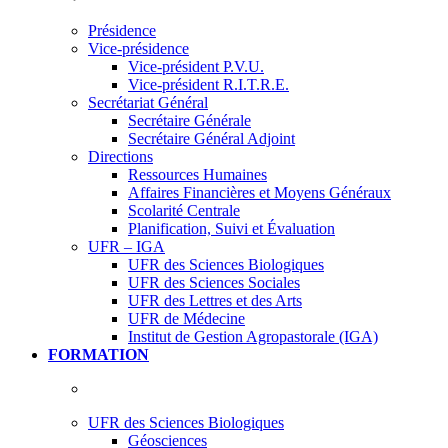
Présidence
Vice-présidence
Vice-président P.V.U.
Vice-président R.I.T.R.E.
Secrétariat Général
Secrétaire Générale
Secrétaire Général Adjoint
Directions
Ressources Humaines
Affaires Financières et Moyens Généraux
Scolarité Centrale
Planification, Suivi et Évaluation
UFR – IGA
UFR des Sciences Biologiques
UFR des Sciences Sociales
UFR des Lettres et des Arts
UFR de Médecine
Institut de Gestion Agropastorale (IGA)
FORMATION
UFR des Sciences Biologiques
Géosciences