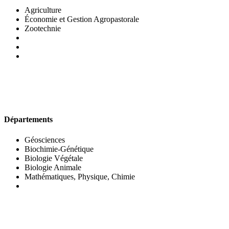
Agriculture
Économie et Gestion Agropastorale
Zootechnie
UFR DES SCIENCES BIOLOGIQUES
Départements
Géosciences
Biochimie-Génétique
Biologie Végétale
Biologie Animale
Mathématiques, Physique, Chimie
UFR DES SCIENCES SOCIALES