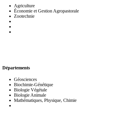
Agriculture
Économie et Gestion Agropastorale
Zootechnie
UFR DES SCIENCES BIOLOGIQUES
Départements
Géosciences
Biochimie-Génétique
Biologie Végétale
Biologie Animale
Mathématiques, Physique, Chimie
UFR DES SCIENCES SOCIALES