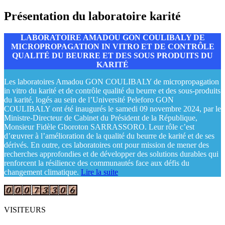
Présentation du laboratoire karité
LABORATOIRE AMADOU GON COULIBALY DE
MICROPROPAGATION IN VITRO ET DE CONTRÔLE
QUALITÉ DU BEURRE ET DES SOUS PRODUITS DU
KARITÉ
Les laboratoires Amadou GON COULIBALY de micropropagation
in vitro du karité et de contrôle qualité du beurre et des sous-produits
du karité, logés au sein de l’Université Peleforo GON
COULIBALY ont été inaugurés le samedi 09 novembre 2024, par le
Ministre-Directeur de Cabinet du Président de la République,
Monsieur Fidèle Gboroton SARRASSORO. Leur rôle c’est
d’œuvrer à l’amélioration de la qualité du beurre de karité et de ses
dérivés. En outre, ces laboratoires ont pour mission de mener des
recherches approfondies et de développer des solutions durables qui
renforcent la résilience des communautés face aux défis du
changement climatique.
Lire la suite
VISITEURS