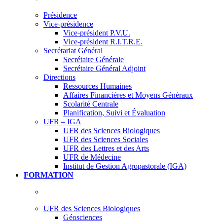
Présidence
Vice-présidence
Vice-président P.V.U.
Vice-président R.I.T.R.E.
Secrétariat Général
Secrétaire Générale
Secrétaire Général Adjoint
Directions
Ressources Humaines
Affaires Financières et Moyens Généraux
Scolarité Centrale
Planification, Suivi et Évaluation
UFR – IGA
UFR des Sciences Biologiques
UFR des Sciences Sociales
UFR des Lettres et des Arts
UFR de Médecine
Institut de Gestion Agropastorale (IGA)
FORMATION
UFR des Sciences Biologiques
Géosciences