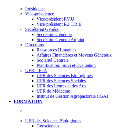
Présidence
Vice-présidence
Vice-président P.V.U.
Vice-président R.I.T.R.E.
Secrétariat Général
Secrétaire Générale
Secrétaire Général Adjoint
Directions
Ressources Humaines
Affaires Financières et Moyens Généraux
Scolarité Centrale
Planification, Suivi et Évaluation
UFR – IGA
UFR des Sciences Biologiques
UFR des Sciences Sociales
UFR des Lettres et des Arts
UFR de Médecine
Institut de Gestion Agropastorale (IGA)
FORMATION
UFR des Sciences Biologiques
Géosciences