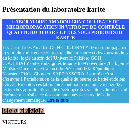
Présentation du laboratoire karité
LABORATOIRE AMADOU GON COULIBALY DE
MICROPROPAGATION IN VITRO ET DE CONTRÔLE
QUALITÉ DU BEURRE ET DES SOUS PRODUITS DU
KARITÉ
Les laboratoires Amadou GON COULIBALY de micropropagation
in vitro du karité et de contrôle qualité du beurre et des sous-produits
du karité, logés au sein de l’Université Peleforo GON
COULIBALY ont été inaugurés le samedi 09 novembre 2024, par le
Ministre-Directeur de Cabinet du Président de la République,
Monsieur Fidèle Gboroton SARRASSORO. Leur rôle c’est
d’œuvrer à l’amélioration de la qualité du beurre de karité et de ses
dérivés. En outre, ces laboratoires ont pour mission de mener des
recherches approfondies et de développer des solutions durables qui
renforcent la résilience des communautés face aux défis du
changement climatique.
Lire la suite
VISITEURS