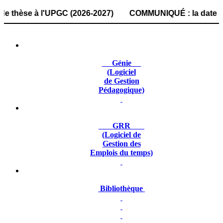
se à l'UPGC (2026-2027) COMMUNIQUÉ : la date de dépôt des
Génie
(Logiciel
de Gestion
Pédagogique)
GRR
(Logiciel de
Gestion des
Emplois du temps)
Bibliothèque