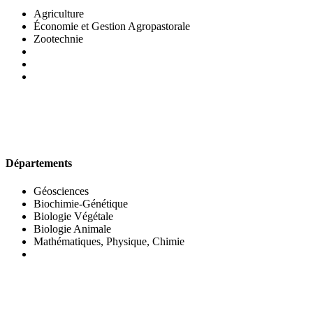
Agriculture
Économie et Gestion Agropastorale
Zootechnie
UFR DES SCIENCES BIOLOGIQUES
Départements
Géosciences
Biochimie-Génétique
Biologie Végétale
Biologie Animale
Mathématiques, Physique, Chimie
UFR DES SCIENCES SOCIALES