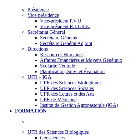
Présidence
Vice-présidence
Vice-président P.V.U.
Vice-président R.I.T.R.E.
Secrétariat Général
Secrétaire Générale
Secrétaire Général Adjoint
Directions
Ressources Humaines
Affaires Financières et Moyens Généraux
Scolarité Centrale
Planification, Suivi et Évaluation
UFR – IGA
UFR des Sciences Biologiques
UFR des Sciences Sociales
UFR des Lettres et des Arts
UFR de Médecine
Institut de Gestion Agropastorale (IGA)
FORMATION
UFR des Sciences Biologiques
Géosciences