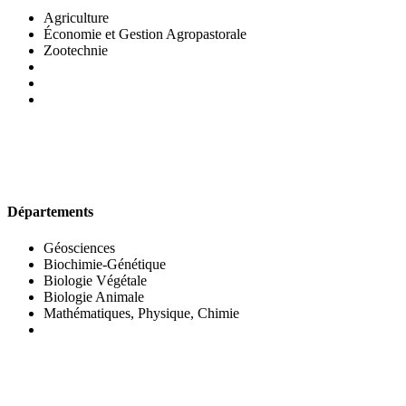
Agriculture
Économie et Gestion Agropastorale
Zootechnie
UFR DES SCIENCES BIOLOGIQUES
Départements
Géosciences
Biochimie-Génétique
Biologie Végétale
Biologie Animale
Mathématiques, Physique, Chimie
UFR DES SCIENCES SOCIALES