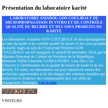
Présentation du laboratoire karité
LABORATOIRE AMADOU GON COULIBALY DE
MICROPROPAGATION IN VITRO ET DE CONTRÔLE
QUALITÉ DU BEURRE ET DES SOUS PRODUITS DU
KARITÉ
Les laboratoires Amadou GON COULIBALY de micropropagation
in vitro du karité et de contrôle qualité du beurre et des sous-produits
du karité, logés au sein de l’Université Peleforo GON
COULIBALY ont été inaugurés le samedi 09 novembre 2024, par le
Ministre-Directeur de Cabinet du Président de la République,
Monsieur Fidèle Gboroton SARRASSORO. Leur rôle c’est
d’œuvrer à l’amélioration de la qualité du beurre de karité et de ses
dérivés. En outre, ces laboratoires ont pour mission de mener des
recherches approfondies et de développer des solutions durables qui
renforcent la résilience des communautés face aux défis du
changement climatique.
Lire la suite
VISITEURS