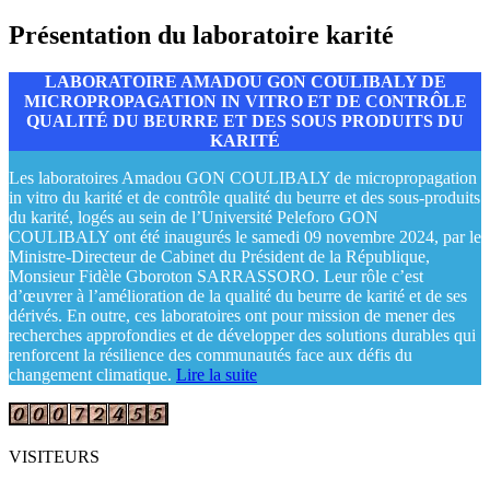
Présentation du laboratoire karité
LABORATOIRE AMADOU GON COULIBALY DE
MICROPROPAGATION IN VITRO ET DE CONTRÔLE
QUALITÉ DU BEURRE ET DES SOUS PRODUITS DU
KARITÉ
Les laboratoires Amadou GON COULIBALY de micropropagation
in vitro du karité et de contrôle qualité du beurre et des sous-produits
du karité, logés au sein de l’Université Peleforo GON
COULIBALY ont été inaugurés le samedi 09 novembre 2024, par le
Ministre-Directeur de Cabinet du Président de la République,
Monsieur Fidèle Gboroton SARRASSORO. Leur rôle c’est
d’œuvrer à l’amélioration de la qualité du beurre de karité et de ses
dérivés. En outre, ces laboratoires ont pour mission de mener des
recherches approfondies et de développer des solutions durables qui
renforcent la résilience des communautés face aux défis du
changement climatique.
Lire la suite
VISITEURS