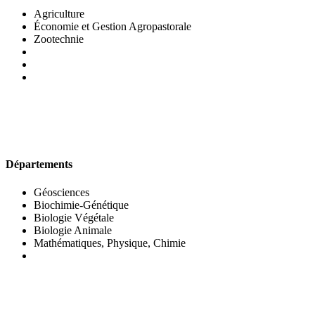
Agriculture
Économie et Gestion Agropastorale
Zootechnie
UFR DES SCIENCES BIOLOGIQUES
Départements
Géosciences
Biochimie-Génétique
Biologie Végétale
Biologie Animale
Mathématiques, Physique, Chimie
UFR DES SCIENCES SOCIALES