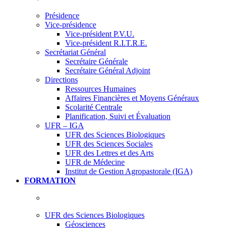
Présidence
Vice-présidence
Vice-président P.V.U.
Vice-président R.I.T.R.E.
Secrétariat Général
Secrétaire Générale
Secrétaire Général Adjoint
Directions
Ressources Humaines
Affaires Financières et Moyens Généraux
Scolarité Centrale
Planification, Suivi et Évaluation
UFR – IGA
UFR des Sciences Biologiques
UFR des Sciences Sociales
UFR des Lettres et des Arts
UFR de Médecine
Institut de Gestion Agropastorale (IGA)
FORMATION
UFR des Sciences Biologiques
Géosciences