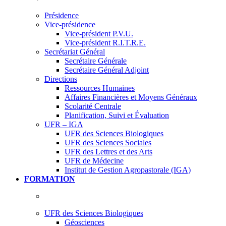
Présidence
Vice-présidence
Vice-président P.V.U.
Vice-président R.I.T.R.E.
Secrétariat Général
Secrétaire Générale
Secrétaire Général Adjoint
Directions
Ressources Humaines
Affaires Financières et Moyens Généraux
Scolarité Centrale
Planification, Suivi et Évaluation
UFR – IGA
UFR des Sciences Biologiques
UFR des Sciences Sociales
UFR des Lettres et des Arts
UFR de Médecine
Institut de Gestion Agropastorale (IGA)
FORMATION
UFR des Sciences Biologiques
Géosciences