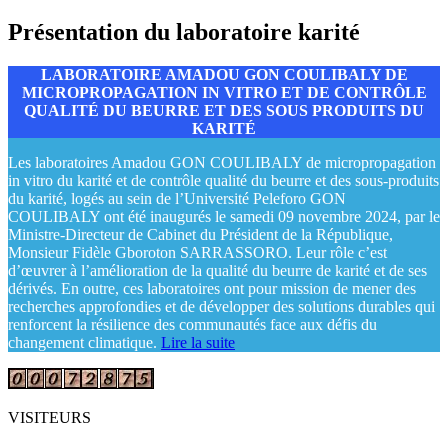
Présentation du laboratoire karité
LABORATOIRE AMADOU GON COULIBALY DE
MICROPROPAGATION IN VITRO ET DE CONTRÔLE
QUALITÉ DU BEURRE ET DES SOUS PRODUITS DU
KARITÉ
Les laboratoires Amadou GON COULIBALY de micropropagation
in vitro du karité et de contrôle qualité du beurre et des sous-produits
du karité, logés au sein de l’Université Peleforo GON
COULIBALY ont été inaugurés le samedi 09 novembre 2024, par le
Ministre-Directeur de Cabinet du Président de la République,
Monsieur Fidèle Gboroton SARRASSORO. Leur rôle c’est
d’œuvrer à l’amélioration de la qualité du beurre de karité et de ses
dérivés. En outre, ces laboratoires ont pour mission de mener des
recherches approfondies et de développer des solutions durables qui
renforcent la résilience des communautés face aux défis du
changement climatique.
Lire la suite
VISITEURS