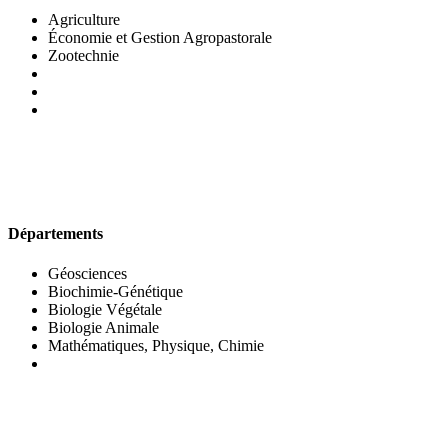
Agriculture
Économie et Gestion Agropastorale
Zootechnie
UFR DES SCIENCES BIOLOGIQUES
Départements
Géosciences
Biochimie-Génétique
Biologie Végétale
Biologie Animale
Mathématiques, Physique, Chimie
UFR DES SCIENCES SOCIALES