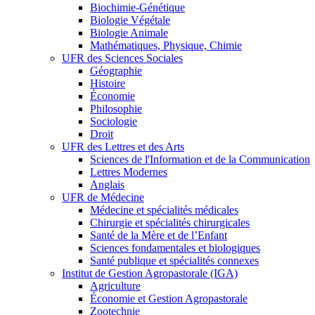
Biochimie-Génétique
Biologie Végétale
Biologie Animale
Mathématiques, Physique, Chimie
UFR des Sciences Sociales
Géographie
Histoire
Économie
Philosophie
Sociologie
Droit
UFR des Lettres et des Arts
Sciences de l'Information et de la Communication
Lettres Modernes
Anglais
UFR de Médecine
Médecine et spécialités médicales
Chirurgie et spécialités chirurgicales
Santé de la Mère et de l’Enfant
Sciences fondamentales et biologiques
Santé publique et spécialités connexes
Institut de Gestion Agropastorale (IGA)
Agriculture
Économie et Gestion Agropastorale
Zootechnie