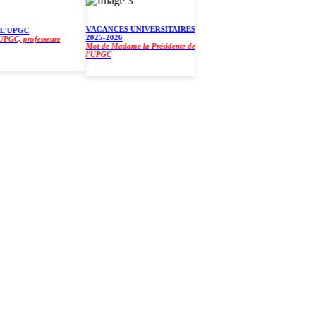
VACANCES UNIVERSITAIRES
UPGC
2025-2026
, professeure
Mot de Madame la Présidente de
l'UPGC