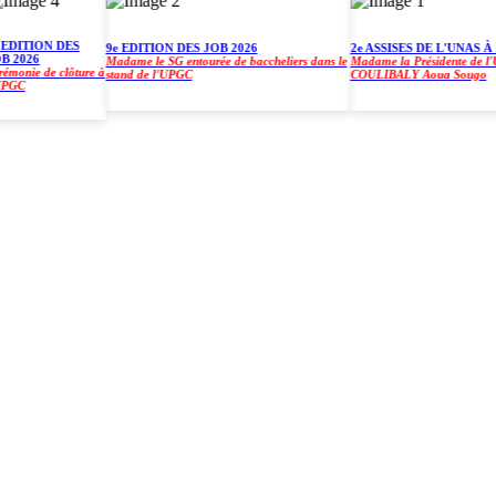
ITION DES
9e EDITION DES JOB 2026
2e ASSISES DE L'UNAS À L'
026
Madame le SG entourée de baccheliers dans le
Madame la Présidente de l'UPGC
nie de clôture à
stand de l'UPGC
COULIBALY Aoua Sougo
C
)