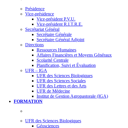
Présidence
Vice-présidence
Vice-président P.V.U.
Vice-président R.I.T.R.E.
Secrétariat Général
Secrétaire Générale
Secrétaire Général Adjoint
Directions
Ressources Humaines
Affaires Financières et Moyens Généraux
Scolarité Centrale
Planification, Suivi et Évaluation
UFR – IGA
UFR des Sciences Biologiques
UFR des Sciences Sociales
UFR des Lettres et des Arts
UFR de Médecine
Institut de Gestion Agropastorale (IGA)
FORMATION
UFR des Sciences Biologiques
Géosciences