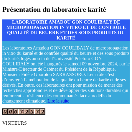
Présentation du laboratoire karité
LABORATOIRE AMADOU GON COULIBALY DE
MICROPROPAGATION IN VITRO ET DE CONTRÔLE
QUALITÉ DU BEURRE ET DES SOUS PRODUITS DU
KARITÉ
Les laboratoires Amadou GON COULIBALY de micropropagation
in vitro du karité et de contrôle qualité du beurre et des sous-produits
du karité, logés au sein de l’Université Peleforo GON
COULIBALY ont été inaugurés le samedi 09 novembre 2024, par le
Ministre-Directeur de Cabinet du Président de la République,
Monsieur Fidèle Gboroton SARRASSORO. Leur rôle c’est
d’œuvrer à l’amélioration de la qualité du beurre de karité et de ses
dérivés. En outre, ces laboratoires ont pour mission de mener des
recherches approfondies et de développer des solutions durables qui
renforcent la résilience des communautés face aux défis du
changement climatique.
Lire la suite
VISITEURS