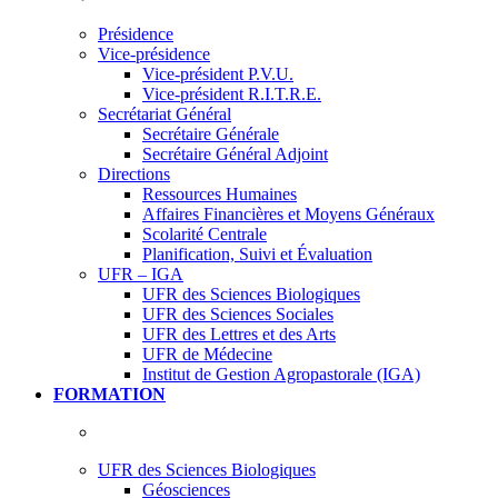
Présidence
Vice-présidence
Vice-président P.V.U.
Vice-président R.I.T.R.E.
Secrétariat Général
Secrétaire Générale
Secrétaire Général Adjoint
Directions
Ressources Humaines
Affaires Financières et Moyens Généraux
Scolarité Centrale
Planification, Suivi et Évaluation
UFR – IGA
UFR des Sciences Biologiques
UFR des Sciences Sociales
UFR des Lettres et des Arts
UFR de Médecine
Institut de Gestion Agropastorale (IGA)
FORMATION
UFR des Sciences Biologiques
Géosciences