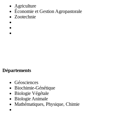
Agriculture
Économie et Gestion Agropastorale
Zootechnie
UFR DES SCIENCES BIOLOGIQUES
Départements
Géosciences
Biochimie-Génétique
Biologie Végétale
Biologie Animale
Mathématiques, Physique, Chimie
UFR DES SCIENCES SOCIALES