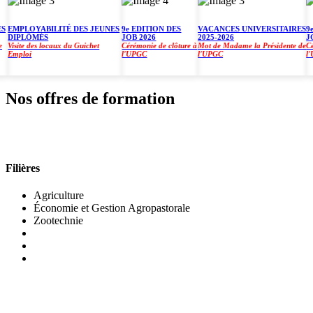
MPLOYABILITÉ DES JEUNES
9e EDITION DES
VACANCES UNIVERSITAIRES
9e ED
IPLÔMÉS
JOB 2026
2025-2026
JOB 2
site des locaux du Guichet
Cérémonie de clôture à
Mot de Madame la Présidente de
Cérémo
mploi
l'UPGC
l'UPGC
l'UPG
Nos offres de formation
INSTITUT DE GESTION AGROPASTORALE (IGA
Filières
Agriculture
Économie et Gestion Agropastorale
Zootechnie