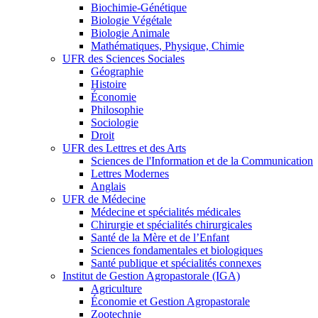
Biochimie-Génétique
Biologie Végétale
Biologie Animale
Mathématiques, Physique, Chimie
UFR des Sciences Sociales
Géographie
Histoire
Économie
Philosophie
Sociologie
Droit
UFR des Lettres et des Arts
Sciences de l'Information et de la Communication
Lettres Modernes
Anglais
UFR de Médecine
Médecine et spécialités médicales
Chirurgie et spécialités chirurgicales
Santé de la Mère et de l’Enfant
Sciences fondamentales et biologiques
Santé publique et spécialités connexes
Institut de Gestion Agropastorale (IGA)
Agriculture
Économie et Gestion Agropastorale
Zootechnie