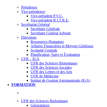
Présidence
Vice-présidence
Vice-président P.V.U.
Vice-président R.I.T.R.E.
Secrétariat Général
Secrétaire Générale
Secrétaire Général Adjoint
Directions
Ressources Humaines
Affaires Financières et Moyens Généraux
Scolarité Centrale
Planification, Suivi et Évaluation
UFR – IGA
UFR des Sciences Biologiques
UFR des Sciences Sociales
UFR des Lettres et des Arts
UFR de Médecine
Institut de Gestion Agropastorale (IGA)
FORMATION
UFR des Sciences Biologiques
Géosciences