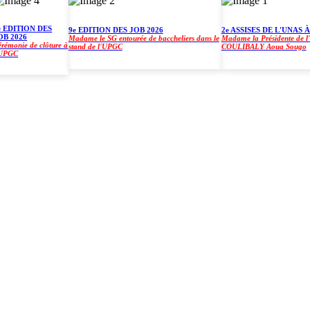
ITION DES
9e EDITION DES JOB 2026
2e ASSISES DE L'UNAS À L'
026
Madame le SG entourée de baccheliers dans le
Madame la Présidente de l'UPG
nie de clôture à
stand de l'UPGC
COULIBALY Aoua Sougo
C
)