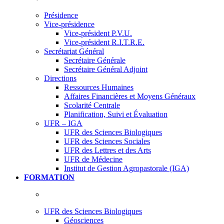
Présidence
Vice-présidence
Vice-président P.V.U.
Vice-président R.I.T.R.E.
Secrétariat Général
Secrétaire Générale
Secrétaire Général Adjoint
Directions
Ressources Humaines
Affaires Financières et Moyens Généraux
Scolarité Centrale
Planification, Suivi et Évaluation
UFR – IGA
UFR des Sciences Biologiques
UFR des Sciences Sociales
UFR des Lettres et des Arts
UFR de Médecine
Institut de Gestion Agropastorale (IGA)
FORMATION
UFR des Sciences Biologiques
Géosciences