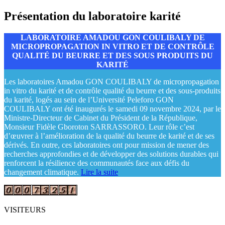
Présentation du laboratoire karité
LABORATOIRE AMADOU GON COULIBALY DE
MICROPROPAGATION IN VITRO ET DE CONTRÔLE
QUALITÉ DU BEURRE ET DES SOUS PRODUITS DU
KARITÉ
Les laboratoires Amadou GON COULIBALY de micropropagation
in vitro du karité et de contrôle qualité du beurre et des sous-produits
du karité, logés au sein de l’Université Peleforo GON
COULIBALY ont été inaugurés le samedi 09 novembre 2024, par le
Ministre-Directeur de Cabinet du Président de la République,
Monsieur Fidèle Gboroton SARRASSORO. Leur rôle c’est
d’œuvrer à l’amélioration de la qualité du beurre de karité et de ses
dérivés. En outre, ces laboratoires ont pour mission de mener des
recherches approfondies et de développer des solutions durables qui
renforcent la résilience des communautés face aux défis du
changement climatique.
Lire la suite
VISITEURS