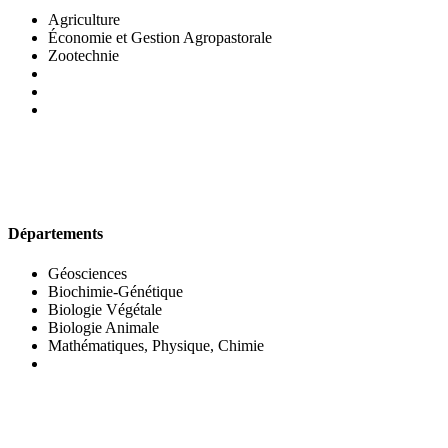
Agriculture
Économie et Gestion Agropastorale
Zootechnie
UFR DES SCIENCES BIOLOGIQUES
Départements
Géosciences
Biochimie-Génétique
Biologie Végétale
Biologie Animale
Mathématiques, Physique, Chimie
UFR DES SCIENCES SOCIALES