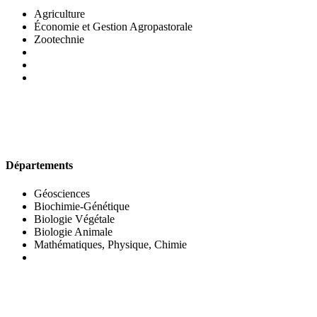
Agriculture
Économie et Gestion Agropastorale
Zootechnie
UFR DES SCIENCES BIOLOGIQUES
Départements
Géosciences
Biochimie-Génétique
Biologie Végétale
Biologie Animale
Mathématiques, Physique, Chimie
UFR DES SCIENCES SOCIALES