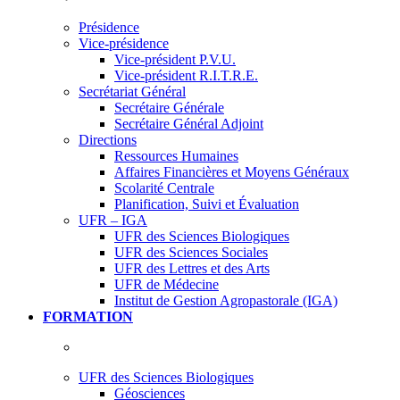
Présidence
Vice-présidence
Vice-président P.V.U.
Vice-président R.I.T.R.E.
Secrétariat Général
Secrétaire Générale
Secrétaire Général Adjoint
Directions
Ressources Humaines
Affaires Financières et Moyens Généraux
Scolarité Centrale
Planification, Suivi et Évaluation
UFR – IGA
UFR des Sciences Biologiques
UFR des Sciences Sociales
UFR des Lettres et des Arts
UFR de Médecine
Institut de Gestion Agropastorale (IGA)
FORMATION
UFR des Sciences Biologiques
Géosciences