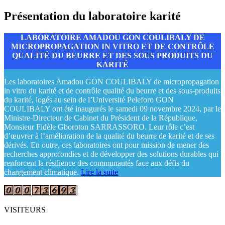
Présentation du laboratoire karité
LABORATOIRE AMADOU GON COULIBALY DE
MICROPROPAGATION IN VITRO ET DE CONTRÔLE
QUALITÉ DU BEURRE ET DES SOUS PRODUITS DU
KARITÉ
Les laboratoires Amadou GON COULIBALY de micropropagation
in vitro du karité et de contrôle qualité du beurre et des sous-produits
du karité, logés au sein de l’Université Peleforo GON
COULIBALY ont été inaugurés le samedi 09 novembre 2024, par le
Ministre-Directeur de Cabinet du Président de la République,
Monsieur Fidèle Gboroton SARRASSORO. Leur rôle c’est
d’œuvrer à l’amélioration de la qualité du beurre de karité et de ses
dérivés. En outre, ces laboratoires ont pour mission de mener des
recherches approfondies et de développer des solutions durables qui
renforcent la résilience des communautés face aux défis du
changement climatique.
Lire la suite
VISITEURS