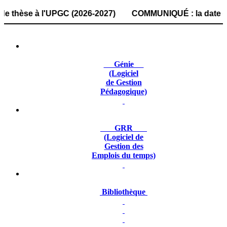
se à l'UPGC (2026-2027) COMMUNIQUÉ : la date de dépôt des
Génie
(Logiciel
de Gestion
Pédagogique)
GRR
(Logiciel de
Gestion des
Emplois du temps)
Bibliothèque