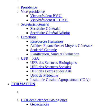
Présidence
Vice-présidence
Vice-président P.V.U.
Vice-président R.I.T.R.E.
Secrétariat Général
Secrétaire Générale
Secrétaire Général Adjoint
Directions
Ressources Humaines
Affaires Financières et Moyens Généraux
Scolarité Centrale
Planification, Suivi et Évaluation
UFR – IGA
UFR des Sciences Biologiques
UFR des Sciences Sociales
UFR des Lettres et des Arts
UFR de Médecine
Institut de Gestion Agropastorale (IGA)
FORMATION
UFR des Sciences Biologiques
Géosciences