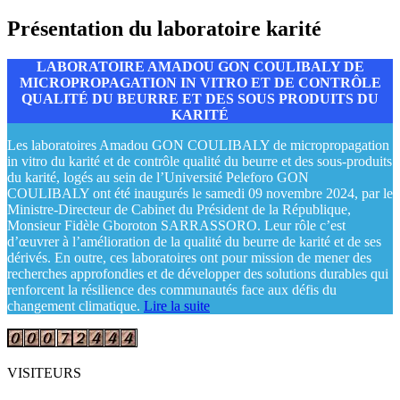
Présentation du laboratoire karité
LABORATOIRE AMADOU GON COULIBALY DE
MICROPROPAGATION IN VITRO ET DE CONTRÔLE
QUALITÉ DU BEURRE ET DES SOUS PRODUITS DU
KARITÉ
Les laboratoires Amadou GON COULIBALY de micropropagation
in vitro du karité et de contrôle qualité du beurre et des sous-produits
du karité, logés au sein de l’Université Peleforo GON
COULIBALY ont été inaugurés le samedi 09 novembre 2024, par le
Ministre-Directeur de Cabinet du Président de la République,
Monsieur Fidèle Gboroton SARRASSORO. Leur rôle c’est
d’œuvrer à l’amélioration de la qualité du beurre de karité et de ses
dérivés. En outre, ces laboratoires ont pour mission de mener des
recherches approfondies et de développer des solutions durables qui
renforcent la résilience des communautés face aux défis du
changement climatique.
Lire la suite
VISITEURS