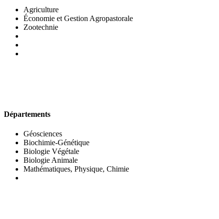
Agriculture
Économie et Gestion Agropastorale
Zootechnie
UFR DES SCIENCES BIOLOGIQUES
Départements
Géosciences
Biochimie-Génétique
Biologie Végétale
Biologie Animale
Mathématiques, Physique, Chimie
UFR DES SCIENCES SOCIALES