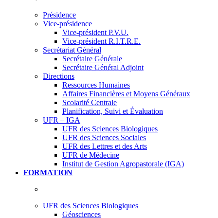
Présidence
Vice-présidence
Vice-président P.V.U.
Vice-président R.I.T.R.E.
Secrétariat Général
Secrétaire Générale
Secrétaire Général Adjoint
Directions
Ressources Humaines
Affaires Financières et Moyens Généraux
Scolarité Centrale
Planification, Suivi et Évaluation
UFR – IGA
UFR des Sciences Biologiques
UFR des Sciences Sociales
UFR des Lettres et des Arts
UFR de Médecine
Institut de Gestion Agropastorale (IGA)
FORMATION
UFR des Sciences Biologiques
Géosciences