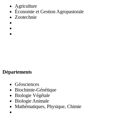
Agriculture
Économie et Gestion Agropastorale
Zootechnie
UFR DES SCIENCES BIOLOGIQUES
Départements
Géosciences
Biochimie-Génétique
Biologie Végétale
Biologie Animale
Mathématiques, Physique, Chimie
UFR DES SCIENCES SOCIALES