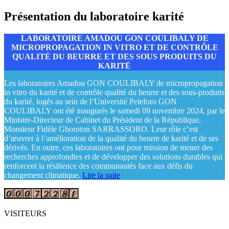
Présentation du laboratoire karité
LABORATOIRE AMADOU GON COULIBALY DE
MICROPROPAGATION IN VITRO ET DE CONTRÔLE
QUALITÉ DU BEURRE ET DES SOUS PRODUITS DU
KARITÉ
Les laboratoires Amadou GON COULIBALY de micropropagation
in vitro du karité et de contrôle qualité du beurre et des sous-produits
du karité, logés au sein de l’Université Peleforo GON
COULIBALY ont été inaugurés le samedi 09 novembre 2024, par le
Ministre-Directeur de Cabinet du Président de la République,
Monsieur Fidèle Gboroton SARRASSORO. Leur rôle c’est
d’œuvrer à l’amélioration de la qualité du beurre de karité et de ses
dérivés. En outre, ces laboratoires ont pour mission de mener des
recherches approfondies et de développer des solutions durables qui
renforcent la résilience des communautés face aux défis du
changement climatique.
Lire la suite
VISITEURS