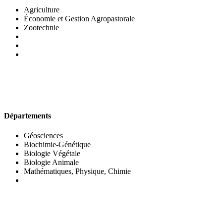
Agriculture
Économie et Gestion Agropastorale
Zootechnie
UFR DES SCIENCES BIOLOGIQUES
Départements
Géosciences
Biochimie-Génétique
Biologie Végétale
Biologie Animale
Mathématiques, Physique, Chimie
UFR DES SCIENCES SOCIALES