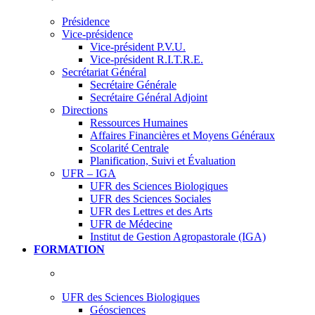
Présidence
Vice-présidence
Vice-président P.V.U.
Vice-président R.I.T.R.E.
Secrétariat Général
Secrétaire Générale
Secrétaire Général Adjoint
Directions
Ressources Humaines
Affaires Financières et Moyens Généraux
Scolarité Centrale
Planification, Suivi et Évaluation
UFR – IGA
UFR des Sciences Biologiques
UFR des Sciences Sociales
UFR des Lettres et des Arts
UFR de Médecine
Institut de Gestion Agropastorale (IGA)
FORMATION
UFR des Sciences Biologiques
Géosciences