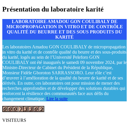
Présentation du laboratoire karité
LABORATOIRE AMADOU GON COULIBALY DE
MICROPROPAGATION IN VITRO ET DE CONTRÔLE
QUALITÉ DU BEURRE ET DES SOUS PRODUITS DU
KARITÉ
Les laboratoires Amadou GON COULIBALY de micropropagation
in vitro du karité et de contrôle qualité du beurre et des sous-produits
du karité, logés au sein de l’Université Peleforo GON
COULIBALY ont été inaugurés le samedi 09 novembre 2024, par le
Ministre-Directeur de Cabinet du Président de la République,
Monsieur Fidèle Gboroton SARRASSORO. Leur rôle c’est
d’œuvrer à l’amélioration de la qualité du beurre de karité et de ses
dérivés. En outre, ces laboratoires ont pour mission de mener des
recherches approfondies et de développer des solutions durables qui
renforcent la résilience des communautés face aux défis du
changement climatique.
Lire la suite
VISITEURS