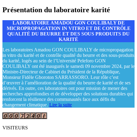
Présentation du laboratoire karité
LABORATOIRE AMADOU GON COULIBALY DE
MICROPROPAGATION IN VITRO ET DE CONTRÔLE
QUALITÉ DU BEURRE ET DES SOUS PRODUITS DU
KARITÉ
Les laboratoires Amadou GON COULIBALY de micropropagation
in vitro du karité et de contrôle qualité du beurre et des sous-produits
du karité, logés au sein de l’Université Peleforo GON
COULIBALY ont été inaugurés le samedi 09 novembre 2024, par le
Ministre-Directeur de Cabinet du Président de la République,
Monsieur Fidèle Gboroton SARRASSORO. Leur rôle c’est
d’œuvrer à l’amélioration de la qualité du beurre de karité et de ses
dérivés. En outre, ces laboratoires ont pour mission de mener des
recherches approfondies et de développer des solutions durables qui
renforcent la résilience des communautés face aux défis du
changement climatique.
Lire la suite
VISITEURS