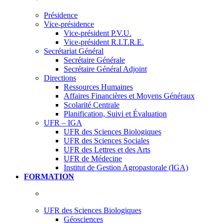
Présidence
Vice-présidence
Vice-président P.V.U.
Vice-président R.I.T.R.E.
Secrétariat Général
Secrétaire Générale
Secrétaire Général Adjoint
Directions
Ressources Humaines
Affaires Financières et Moyens Généraux
Scolarité Centrale
Planification, Suivi et Évaluation
UFR – IGA
UFR des Sciences Biologiques
UFR des Sciences Sociales
UFR des Lettres et des Arts
UFR de Médecine
Institut de Gestion Agropastorale (IGA)
FORMATION
UFR des Sciences Biologiques
Géosciences