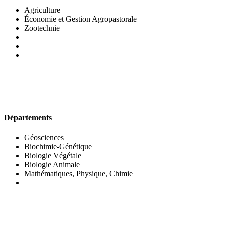
Agriculture
Économie et Gestion Agropastorale
Zootechnie
UFR DES SCIENCES BIOLOGIQUES
Départements
Géosciences
Biochimie-Génétique
Biologie Végétale
Biologie Animale
Mathématiques, Physique, Chimie
UFR DES SCIENCES SOCIALES