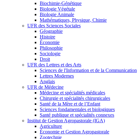
Biochimie-Génétique
Biologie Végétale
Biologie Animale
Mathématiques, Physique, Chimie
UFR des Sciences Sociales
Géographie
Histoire
Économie
Philosophie
Sociologie
Droit
UFR des Lettres et des Arts
Sciences de l'Information et de la Communication
Lettres Modernes
Anglais
UFR de Médecine
Médecine et spécialités médicales
Chirurgie et spécialités chirurgicales
Santé de la Mère et de l’Enfant
Sciences fondamentales et biologiques
Santé publique et spécialités connexes
Institut de Gestion Agropastorale (IGA)
Agriculture
Économie et Gestion Agropastorale
Zootechnie