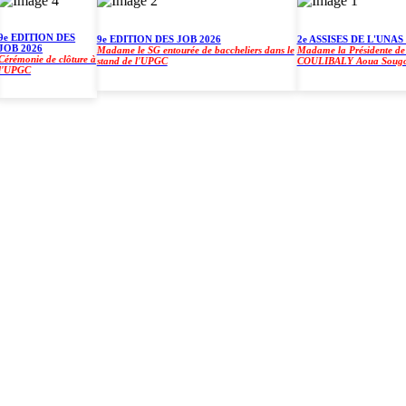
EDITION DES
9e EDITION DES JOB 2026
2e ASSISES DE L'UNAS À 
 2026
Madame le SG entourée de baccheliers dans le
Madame la Présidente de l'U
monie de clôture à
stand de l'UPGC
COULIBALY Aoua Sougo
PGC
)