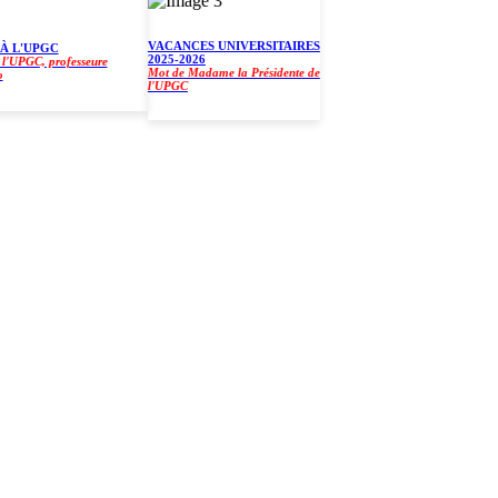
VACANCES UNIVERSITAIRES
L'UPGC
2025-2026
PGC, professeure
Mot de Madame la Présidente de
l'UPGC