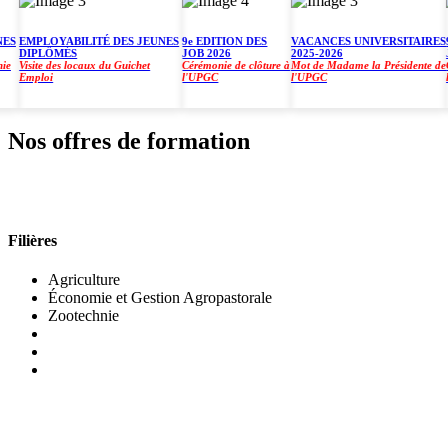
EMPLOYABILITÉ DES JEUNES
9e EDITION DES
VACANCES UNIVERSITAIRES
9e 
DIPLÔMÉS
JOB 2026
2025-2026
JOB
Visite des locaux du Guichet
Cérémonie de clôture à
Mot de Madame la Présidente de
Céré
Emploi
l'UPGC
l'UPGC
l'U
Nos offres de formation
INSTITUT DE GESTION AGROPASTORALE (IGA
Filières
Agriculture
Économie et Gestion Agropastorale
Zootechnie