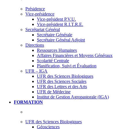
Présidence
Vice-présidence
Vice-président P.V.U.
Vice-président R.I.T.R.E.
Secrétariat Général
Secrétaire Générale
Secrétaire Général Adjoint
Directions
Ressources Humaines
Affaires Financières et Moyens Généraux
Scolarité Centrale
Planification, Suivi et Évaluation
UFR – IGA
UFR des Sciences Biologiques
UFR des Sciences Sociales
UFR des Lettres et des Arts
UFR de Médecine
Institut de Gestion Agropastorale (IGA)
FORMATION
UFR des Sciences Biologiques
Géosciences