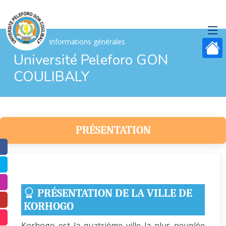
Accueil
Informations générales
Université Peleforo GON
COULIBALY
PRÉSENTATION
PRÉSENTATION DE LA VILLE DE
KORHOGO
Korhogo est la quatrième ville la plus peuplée