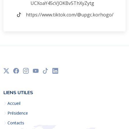
UCXoaY45cVJOKBv5ThXyZytg
https://www.tiktok.com/@upgc.korhogo/
LIENS UTILES
Accueil
Présidence
Contacts